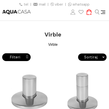
tel
|
mail
|
viber
|
whatsapp
Virble
Virble
Filteri
Sortiraj