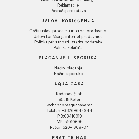
curenja i oštećenja.
INFORMACIJE O KOMPANIJI
O nama
Naši saloni
Kontakt
Podaci o kompaniji
KORISNIČKA PODRŠKA
Uputstvo za poručivanje
Kako kreirati korisnički nalog?
Reklamacije
Povraćaj sredstava
USLOVI KORIŠĆENJA
Opšti uslovi prodaje u internet prodavnici
Uslovi korišćenja internet prodavnice