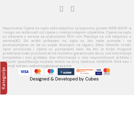
Politika privatnosti i zaštita podataka
Politika kolačića
PLAĆANJE I ISPORUKA
Načini plaćanja
Načini isporuke
AQUA CASA
Radanovići bb,
85318 Kotor
webshop@aquacasa.me
Telefon: +38269644944
PIB:03410919
MB: 51010695
Račun:520-1608-04
PRATITE NAS