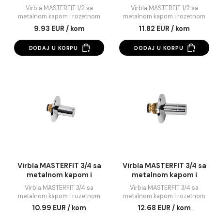
Virbla MASTERFIT 1/2 sa
Virbla MASTERFIT 1/2
metalnom kapom i
metalnom kapom 
rozetnom
rozetnom produže
Virbla MASTERFIT 1/2 sa
Virbla MASTERFIT 1/2 s
metalnom kapom i rozetnom
metalnom kapom i roze
produžena
9.93 EUR / kom
11.82 EUR / kom
DODAJ U KORPU
DODAJ U KORPU