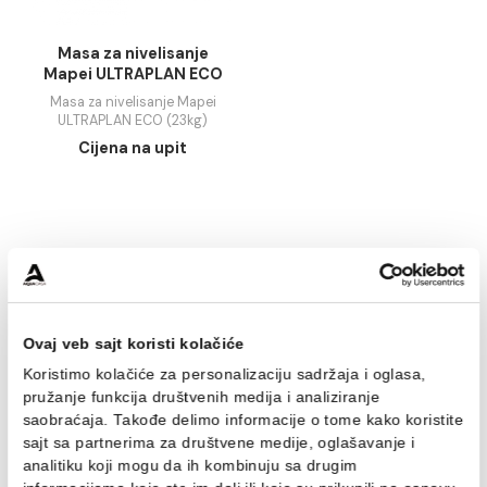
Masa za nivelisanje
Mapei ULTRAPLAN ECO
(23kg)
Masa za nivelisanje Mapei
ULTRAPLAN ECO (23kg)
Cijena na upit
1
Naša ponuda obuhvata proizvode renomiranih brendova 
Ovaj veb sajt koristi kolačiće
garantuju kvalitet i dugotrajnost. Bez obzira na vrstu
pločica ili površinu na koju se nanose, naše mase za
Koristimo kolačiće za personalizaciju sadržaja i oglasa,
nivelisanje obezbeđuju glatke i izdržljive podloge. Uz