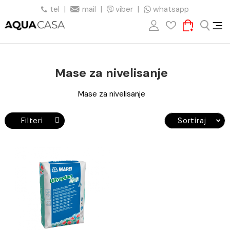
tel
|
mail
|
viber
|
whatsapp
Mase za nivelisanje
Mase za nivelisanje
Filteri
Sortiraj