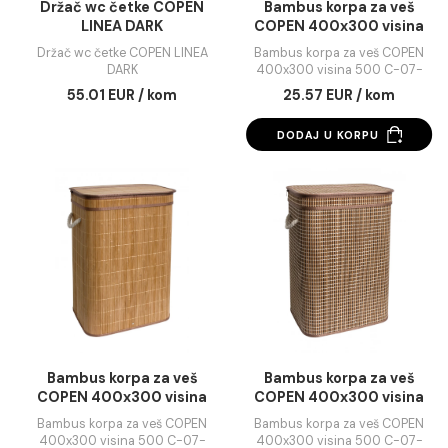
Držač wc četke COPEN
Bambus korpa za v
LINEA DARK
COPEN 400x300 vis
500 C-07-050B
Držač wc četke COPEN LINEA
Bambus korpa za veš C
DARK
400x300 visina 500 C-
050B
55.01 EUR / kom
25.57 EUR / kom
DODAJ U KORPU