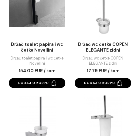
COPEN Ø400 visina 600
COPEN Ø400 visina 
C-07-530B
C-07-530N
Bambus korpa za veš COPEN
Bambus korpa za veš C
Ø400 visina 600 C-07-530B
Ø400 visina 600 C-07-
26.82 EUR / kom
26.82 EUR / kom
DODAJ U KORPU
Držač toalet papira i wc
Držač wc četke CO
četke Novellini
ELEGANTE zidni