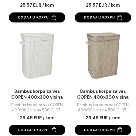
Bambus korpa za veš
Bambus korpa za v
COPEN 400x300 visina
COPEN 400x300 vis
500 C-07-051N
500 C-07-052G
Bambus korpa za veš COPEN
Bambus korpa za veš C
400x300 visina 500 C-07-
400x300 visina 500 C-
051N
052G
25.57 EUR / kom
25.57 EUR / kom
DODAJ U KORPU
DODAJ U KORPU