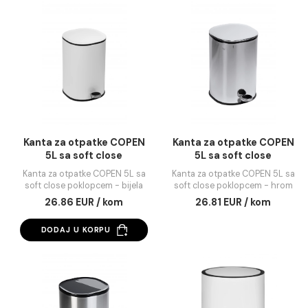
Kanta za otpatke COPEN
Kanta za otpatke C
12L - saten CO
5L plastična sa soft c
poklopcem - crn
Kanta za otpatke COPEN 12L -
Kanta za otpatke COPEN
saten CO
plastična sa soft clos
poklopcem - crna
44.52 EUR / kom
34.04 EUR / kom
DODAJ U KORPU
DODAJ U KORPU