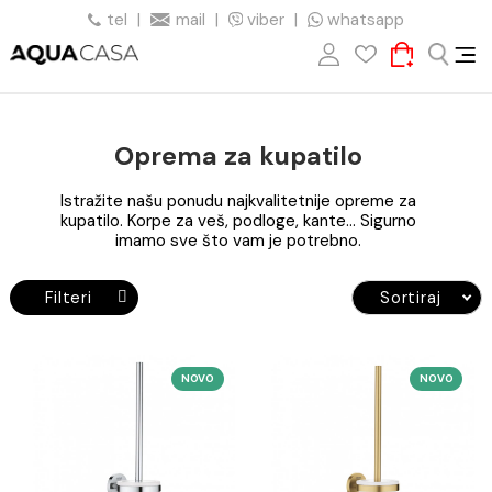
tel
|
mail
|
viber
|
whatsapp
Oprema za kupatilo
Istražite našu ponudu najkvalitetnije opreme za
kupatilo. Korpe za veš, podloge, kante... Sigurno
imamo sve što vam je potrebno.
Filteri
Sortiraj
NOVO
NO