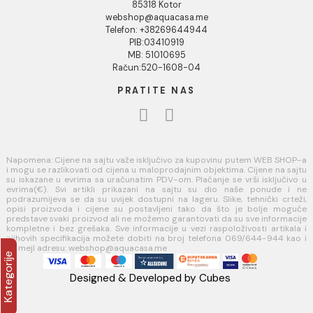
INFORMACIJE O KOMPANIJI
O nama
Naši saloni
Kontakt
Podaci o kompaniji
KORISNIČKA PODRŠKA
Uputstvo za poručivanje
Kako kreirati korisnički nalog?
Reklamacije
Povraćaj sredstava
USLOVI KORIŠĆENJA
Opšti uslovi prodaje u internet prodavnici
Uslovi korišćenja internet prodavnice
Politika privatnosti i zaštita podataka
Politika kolačića