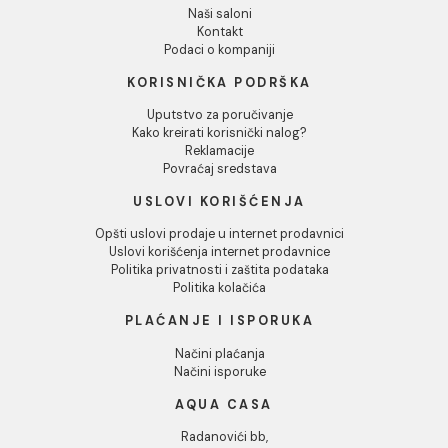
Kanta za otpatke COPEN
Kanta za otpatke C
6L
6L - bijela
Kanta za otpatke COPEN 6L
Kanta za otpatke COPEN 
bijela
25.43 EUR / kom
28.29 EUR / kom
DODAJ U KORPU
DODAJ U KORPU
1
2
3
...
6