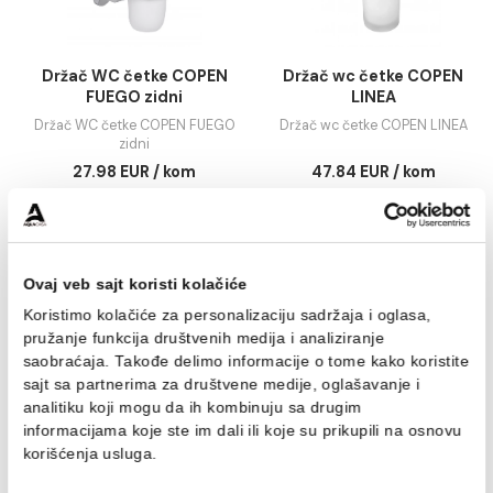
Držač toalet papira i wc četke
Držač wc četke COPE
Novellini
ELEGANTE zidni
154.00 EUR / kom
17.79 EUR / kom
DODAJ U KORPU
DODAJ U KORPU
Držač WC četke COPEN
Držač wc četke CO
FUEGO zidni
LINEA
Držač WC četke COPEN FUEGO
Držač wc četke COPEN L
zidni