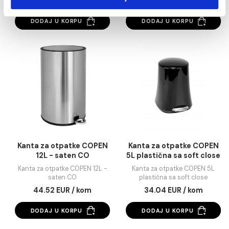
Podešavanja
DODAJ U KORPU
DODAJ U KORPU
Statistika
Marketing
Pokaži detalje
Dozvoli sve
Držač WC četku COPEN
Kanta za otpatke C
TORO zidni
12L - saten CK
Dozvoli izbor
Držač WC četku COPEN TORO
Kanta za otpatke COPEN 1
zidni
saten CK
Odbij
19.23 EUR / kom
43.23 EUR / kom
DODAJ U KORPU
DODAJ U KORPU