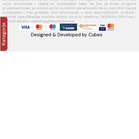
AQUA CASA
Radanovići bb,
85318 Kotor
webshop@aquacasa.me
Telefon: +38269644944
PIB:03410919
MB: 51010695
Račun:520-1608-04
PRATITE NAS
Napomena: Cijene na sajtu važe isključivo za kupovinu putem WEB 
i mogu se razlikovati od cijena u maloprodajnim objektima. Cijene n
su iskazane u evrima sa uračunatim PDV-om. Plaćanje se vrši isklju
evrima(€). Svi artikli prikazani na sajtu su dio naše ponud
podrazumijeva se da su uvijek dostupni na lageru. Slike, tehnički 
opisi proizvoda i cijene su postavljeni tako da što je bolje 
predstave svaki proizvod ali ne možemo garantovati da su sve infor
kompletne i bez grešaka. Sve informacije u vezi raspoloživosti art