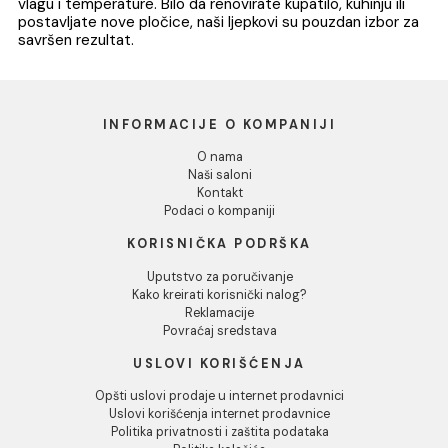
Odbij
Cijena na upit
Ušteda :
1.58 EUR
7.90 EUR / kom
6.32 EUR / kom
1
Naši ljepkovi su jednostavni za upotrebu, omogućavaju
precizno postavljanje pločica i obezbjeđuju otpornost n
vlagu i temperature. Bilo da renovirate kupatilo, kuhinju il
postavljate nove pločice, naši ljepkovi su pouzdan izbor
savršen rezultat.
INFORMACIJE O KOMPANIJI