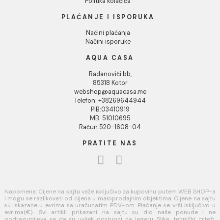
O nama
Naši saloni
Kontakt
Podaci o kompaniji
KORISNIČKA PODRŠKA
Uputstvo za poručivanje
Kako kreirati korisnički nalog?
Reklamacije
Povraćaj sredstava
USLOVI KORIŠĆENJA
Opšti uslovi prodaje u internet prodavnici
Uslovi korišćenja internet prodavnice
Politika privatnosti i zaštita podataka
Politika kolačića
PLAĆANJE I ISPORUKA
Načini plaćanja
Načini isporuke