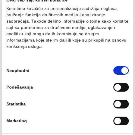
MAXI S1 bijeli 23kg
MAXI S1 sivi 23kg
Lijepak Mapei KERAFLEX MAXI
Lijepak Mapei KERAFLEX 
S1 bijeli 23kg
S1 sivi 25kg
Cijena na upit
1.45 EUR / kg
DODAJ U KORPU
Ovaj veb sajt koristi kolačiće
Koristimo kolačiće za personalizaciju sadržaja i oglasa,
pružanje funkcija društvenih medija i analiziranje
saobraćaja. Takođe delimo informacije o tome kako koris
sajt sa partnerima za društvene medije, oglašavanje i
analitiku koji mogu da ih kombinuju sa drugim
informacijama koje ste im dali ili koje su prikupili na osn
korišćenja usluga.
Lijepak Mapei
Lijepak Mapei ULTRA
KERALASTIC T bijeli 10kg
S2 sivi 15kg
Избор