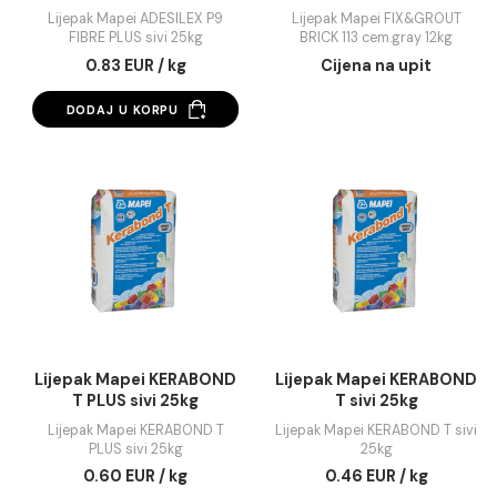
Lijepak Mapei ADESILEX
Lijepak Mapei
P9 FIBRE PLUS sivi 25kg
FIX&GROUT BRICK 1
cem.gray 12kg
Lijepak Mapei ADESILEX P9
Lijepak Mapei FIX&GRO
FIBRE PLUS sivi 25kg
BRICK 113 cem.gray 12k
0.83 EUR / kg
Cijena na upit
DODAJ U KORPU