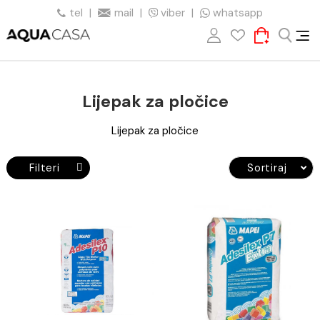
tel
|
mail
|
viber
|
whatsapp
Lijepak za pločice
Lijepak za pločice
Filteri
Sortiraj