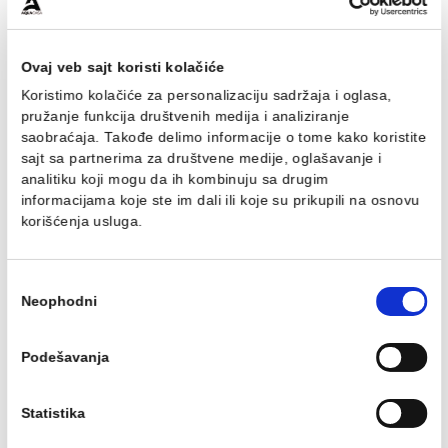
Kada samostojeća
Kada samostojeć
COPEN JUDY
COPEN LAUREN
1700x750x570mm mat
1700x800x585mm sj
Kada samostojeća COPEN
Kada samostojeća COP
crna/mat bela
bela
JUDY 1700x750x570mm mat
LAUREN 1700x800x58
crna/mat bela
sjajna bela
1,165.04 EUR / kom
1,027.27 EUR / ko
Ovaj veb sajt koristi kolačiće
Koristimo kolačiće za personalizaciju sadržaja i oglasa,
pružanje funkcija društvenih medija i analiziranje
saobraćaja. Takođe delimo informacije o tome kako koris
sajt sa partnerima za društvene medije, oglašavanje i
analitiku koji mogu da ih kombinuju sa drugim
informacijama koje ste im dali ili koje su prikupili na osn
korišćenja usluga.
Kada samostojeća
Kada samostojeć