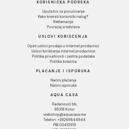
LED osvetljenja i ergonomskih naslona, kade transformiš
kupatilo u ličnu wellness oazu.
Odbij
INFORMACIJE O KOMPANIJI
O nama
Naši saloni
Kontakt
Podaci o kompaniji
KORISNIČKA PODRŠKA
Uputstvo za poručivanje
Kako kreirati korisnički nalog?
Reklamacije
Povraćaj sredstava
USLOVI KORIŠĆENJA
Opšti uslovi prodaje u internet prodavnici
Uslovi korišćenja internet prodavnice