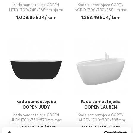
Kada samostojeća
Kada samostojeć
COPEN HEDY
COPEN INGRID
1700x745x585mm sjajna
1700x750x585mm 
Kada samostojeća COPEN
Kada samostojeća COP
bela
crna/mat bela
HEDY 1700x745x585mm sjajna
INGRID 1700x750x585mm
bela
crna/mat bela
1,008.65 EUR / kom
1,258.49 EUR / ko