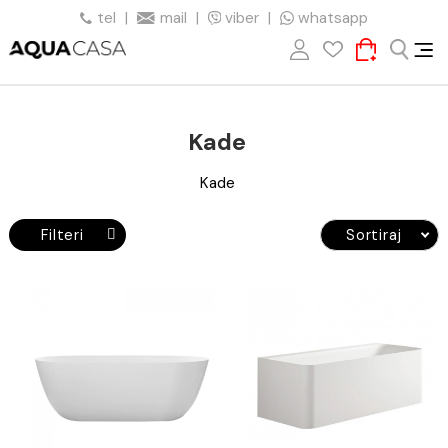
tel
|
mail
|
viber
|
whatsapp
Kade
Kade
Filteri
Sortiraj