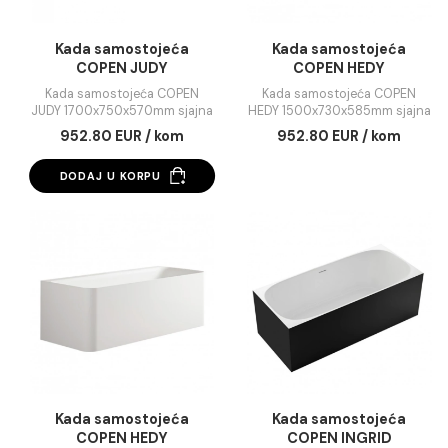
Kada samostojeća
Kada samostojeć
COPEN JUDY
COPEN HEDY
1700x750x570mm sjajna
1500x730x585mm sj
Kada samostojeća COPEN
Kada samostojeća COP
bijela
bela
JUDY 1700x750x570mm sjajna
HEDY 1500x730x585mm sj
bijela
bela
952.80 EUR / kom
952.80 EUR / kom
DODAJ U KORPU