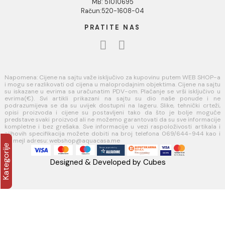
Politika privatnosti i zaštita podataka
Politika kolačića
PLAĆANJE I ISPORUKA
Načini plaćanja
Načini isporuke
AQUA CASA
Radanovići bb,
85318 Kotor
webshop@aquacasa.me
Telefon: +38269644944
PIB:03410919
MB: 51010695
Račun:520-1608-04
PRATITE NAS