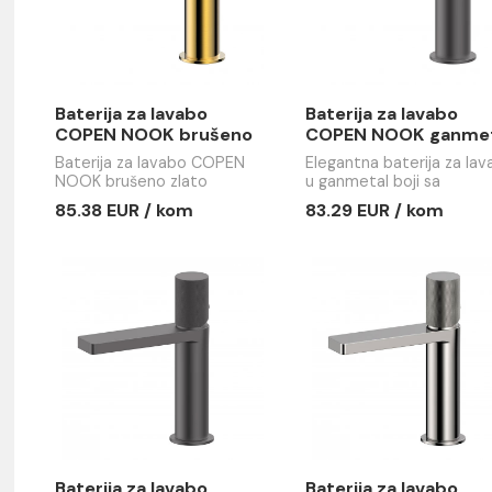
em
Baterija za lavabo
Baterija z
COPEN NOOK brušeno
COPEN NO
zlato
Baterija za lavabo COPEN
Elegantna b
NOOK brušeno zlato
u ganmetal 
keramičkim
85.38 EUR / kom
83.29 EUR
sartifikova
perlatorom.