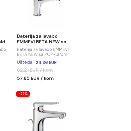
aterija za lavabo
Baterija za lavabo COPEN
boji sa
NOOK mat crna / brušeno
 mješačem Ø30,
zlato
 / kom
74.25 EUR / kom
nim Neoperl
-30%
a lavabo
Baterija za lavabo
OK rose gold
EMMEVI BETA NEW sa
POP-UPom
aterija za lavabo
Baterija za lavabo EMMEVI
boji sa
BETA NEW sa POP-UPom
 mješačem Ø30,
 / kom
Ušteda :
24.36 EUR
nim Neoperl