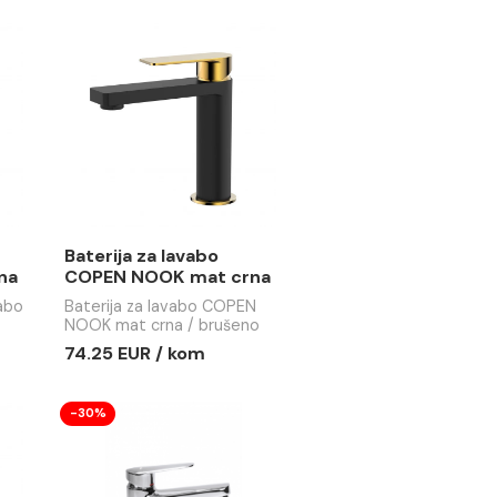
a lavabo
Baterija za lavabo
OK GRIP mat
COPEN NOOK GRIP rose
e gold
gold
 lavabo COPEN
Baterija za lavabo COPEN
mat crna / rose
NOOK GRIP rose gold
 / kom
80.11 EUR / kom
a lavabo
Baterija za lavabo
OK mat crna
COPEN NOOK mat crna
/ brušeno zlato