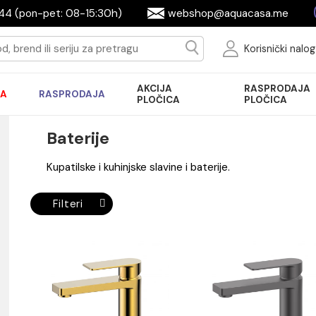
644944 (pon-pet: 08-15:30h)
webshop@aquac
Ko
AKCIJA
R
AKCIJA
RASPRODAJA
PLOČICA
P
Baterije
Kupatilske i kuhinjske slavine i baterije.
Filteri
ade