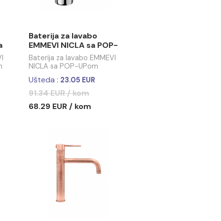
82.21 EUR / kom
57.85 EUR / kom
-25%
a lavabo
Baterija za lavabo
LO visoka sa
EMMEVI NICLA sa POP-
m
UPom
 lavabo EMMEVI
Baterija za lavabo EMMEVI
a sa POP-UPom
NICLA sa POP-UPom
R / kom
Ušteda :
23.05 EUR