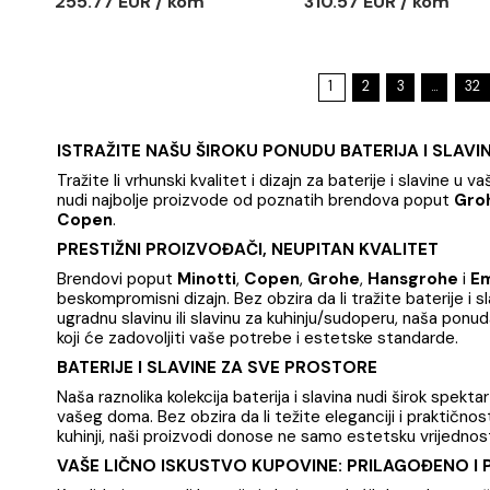
Baterija za lavabo
Baterija z
EMMEVI PIPER bronza
EMMEVI PI
Baterija za lavabo EMMEVI
Baterija za
PIPER bronza
PIPER crni 
255.77 EUR / kom
310.57 EU
1
2