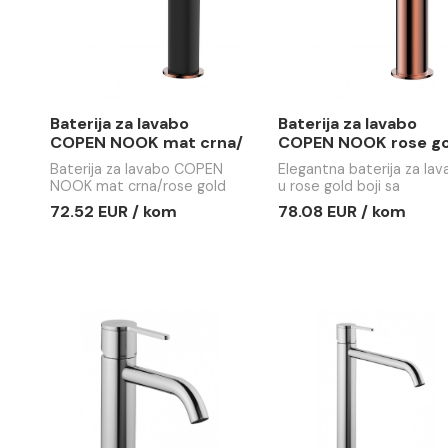
Elegantna baterija za lavabo
Elegantna b
u hrom boji sa keramičkim
u mat crnoj 
mješačem Ø30,
keramičkim
64.47 EUR / kom
70.65 EUR
sartifikovanim Neoperl
sartifikova
perlatorom.
perlatorom.
Baterija za lavabo
Baterija z
COPEN NOOK mat crna/
COPEN NO
rose gold
Baterija za lavabo COPEN
Elegantna b
NOOK mat crna/rose gold
u rose gold 
keramičkim
72.52 EUR / kom
78.08 EUR
sartifikova