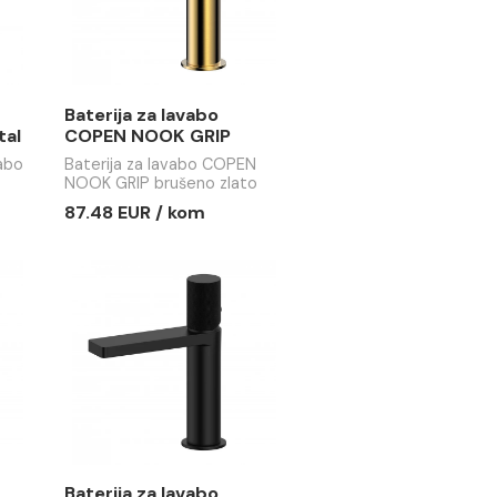
a lavabo
Baterija za lavabo
OK ganmetal
COPEN NOOK GRIP
brušeno zlato
aterija za lavabo
Baterija za lavabo COPEN
boji sa
NOOK GRIP brušeno zlato
 mješačem Ø30,
 / kom
87.48 EUR / kom
nim Neoperl