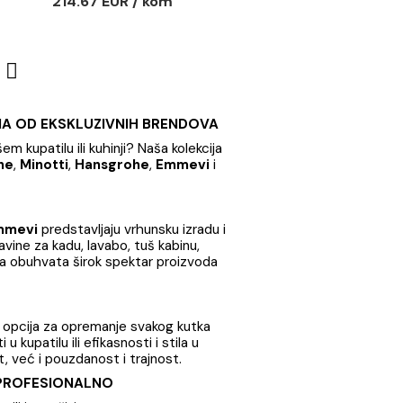
a lavabo
Baterija za lavabo
PER crni hrom
EMMEVI PIPER mat crna
 lavabo EMMEVI
Baterija za lavabo EMMEVI
hrom
PIPER mat crna
R / kom
214.67 EUR / kom
3
...
32