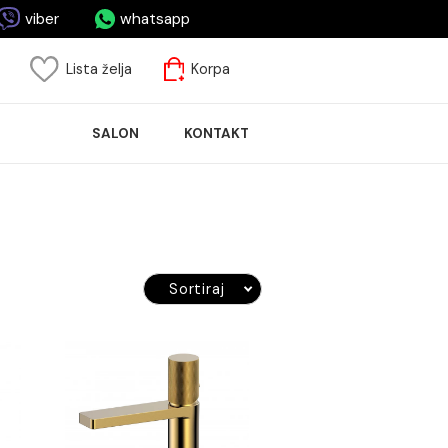
asa.me
viber
whatsapp
risnički nalog
Lista želja
Korpa
ASPRODAJA
SALON
KONTAKT
LOČICA
Sortiraj