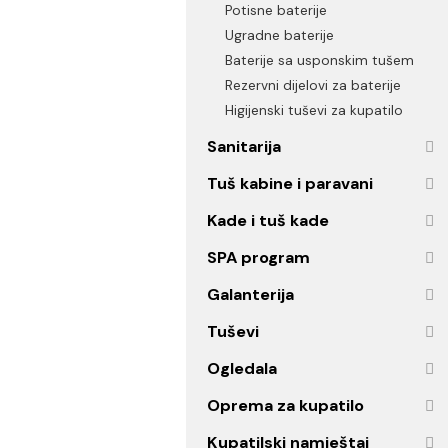
Senzorske baterije
Termostatske baterije
Potisne baterije
Ugradne baterije
Baterije sa usponskim tuš
Rezervni dijelovi za baterije
Higijenski tuševi za kupatilo
Sanitarija
Tuš kabine i paravani
Kade i tuš kade
SPA program
Galanterija
Tuševi