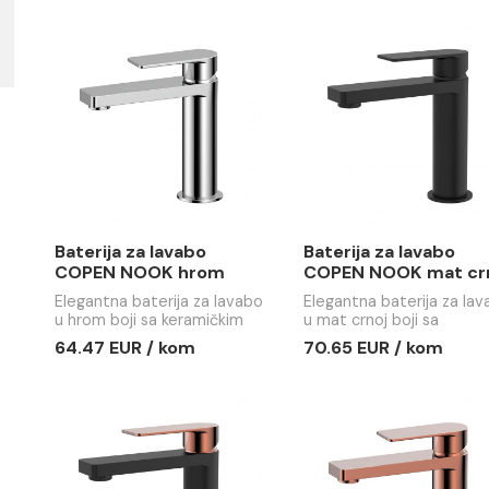
Baterija za lavabo
Baterija z
COPEN NOOK GRIP mat
COPEN NO
crna / brušeno zlato
crna / ros
Baterija za lavabo COPEN
Baterija za
NOOK GRIP mat crna
NOOK GRIP 
/brušeno zlato
gold
76.34 EUR / kom
74.57 EUR
Baterija za lavabo
Baterija z
COPEN NOOK hrom
COPEN NO