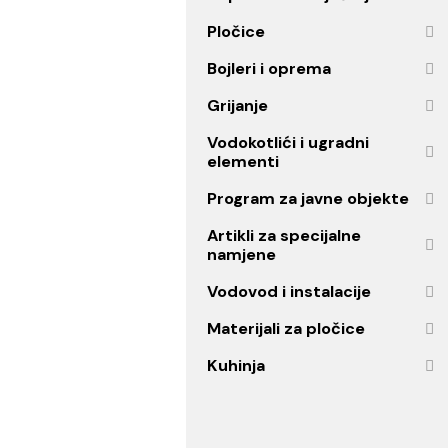
Ogledala
Oprema za kupatilo
Kupatilski namještaj
Pločice
Bojleri i oprema
Grijanje
Vodokotlići i ugradni
elementi
Program za javne objekt
Artikli za specijalne
namjene
Vodovod i instalacije