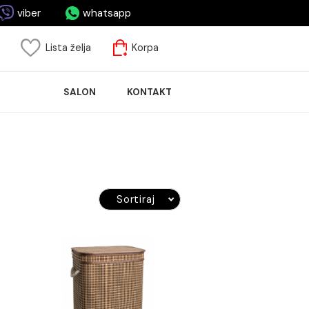
asa.me
viber
whatsapp
risnički nalog
Lista želja
Korpa
ASPRODAJA
SALON
KONTAKT
LOČICA
Sortiraj