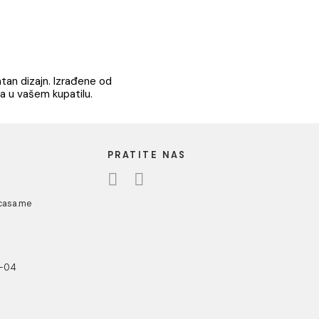
veš MINOTTI
Korpa za veš MINOTTI
50L
eš MINOTTI 35L
Korpa za veš MINOTTI 50L
 / kom
42.13 EUR / kom
1
nost i elegantan dizajn. Izrađene od
ganizaciju veša u vašem kupatilu.
UA CASA
PRATITE NAS
danovići bb,
318 Kotor