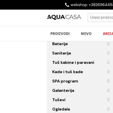
webshop: +38269
PROIZVODI
NOVO
Baterije
Sanitarija
Tuš kabine i paravani
Kade i tuš kade
SPA program
Galanterija
Tuševi