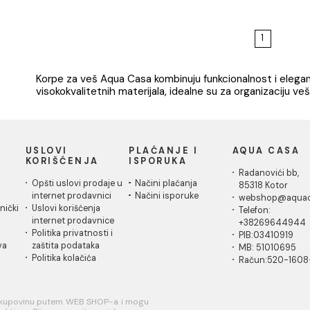
Bambus korpa za veš
Korpa za 
COPEN Ø400 visina 600
35L
C-07-530N
Bambus korpa za veš COPEN
Korpa za v
Ø400 visina 600 C-07-
530N
26.82 EUR / kom
29.21 EUR
Korpe za veš Aqua Casa kombinuju funkcional
visokokvalitetnih materijala, idealne su za or
IČKA
USLOVI
PLAĆANJE I
AQ
A
KORIŠĆENJA
ISPORUKA
Ra
 za
Opšti uslovi prodaje u
Načini plaćanja
85