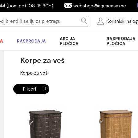
644944 (pon-pet: 08-15:30h)
webshop@aquac
Ko
AKCIJA
R
AKCIJA
RASPRODAJA
PLOČICA
P
Korpe za veš
Korpe za veš
Filteri