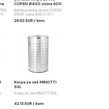
rpa za veš
Bambus korpa za veš
0x300 visina
COPEN Ø400 visina 600
7-054S
C-07-530B
pa za veš COPEN
Bambus korpa za veš COPEN
sina 500 C-07-
Ø400 visina 600 C-07-
530B
 / kom
26.82 EUR / kom