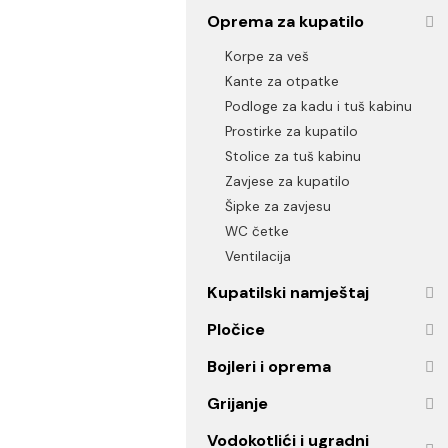
Ogledala
Oprema za kupatilo
Korpe za veš
Kante za otpatke
Podloge za kadu i tuš kabi
Prostirke za kupatilo
Stolice za tuš kabinu
Zavjese za kupatilo
Šipke za zavjesu
WC četke
Ventilacija
Kupatilski namještaj
Pločice