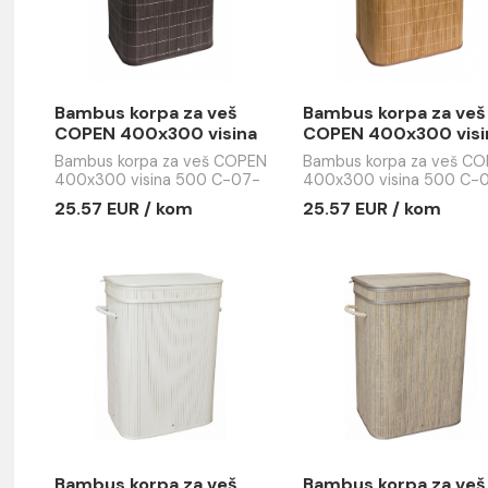
Bambus korpa za veš
Bambus ko
nu
COPEN 400x300 visina
COPEN 40
500 C-07-050B
500 C-07
Bambus korpa za veš COPEN
Bambus kor
400x300 visina 500 C-07-
400x300 vi
050B
051N
25.57 EUR / kom
25.57 EUR