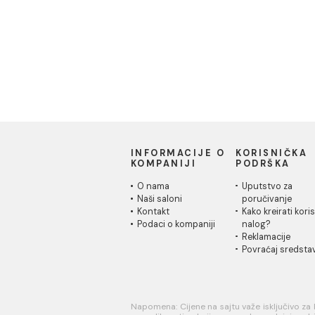
INFORMACIJE O
KORISN
KOMPANIJI
PODRŠK
O nama
Uputstvo