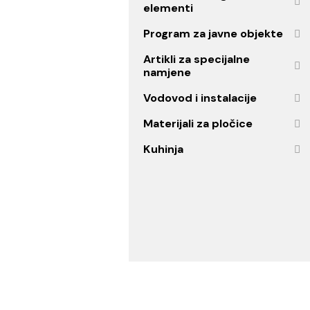
Bojleri i oprema
Grijanje
Vodokotlići i ugradni
elementi
Program za javne objekt
Artikli za specijalne
namjene
Vodovod i instalacije
Materijali za pločice
Kuhinja