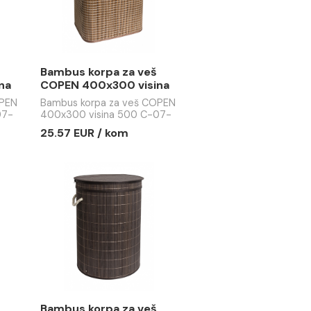
rpa za veš
Bambus korpa za veš
0x300 visina
COPEN 400x300 visina
-051N
500 C-07-052G
pa za veš COPEN
Bambus korpa za veš COPEN
sina 500 C-07-
400x300 visina 500 C-07-
052G
 / kom
25.57 EUR / kom