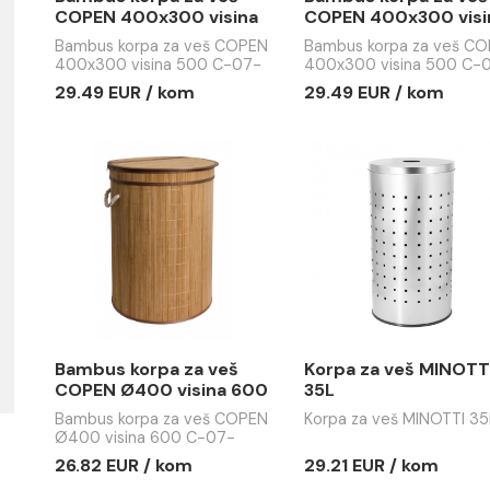
Bambus korpa za veš
Bambus ko
COPEN 400x300 visina
COPEN 40
500 C-07-053W
500 C-0
Bambus korpa za veš COPEN
Bambus kor
e
400x300 visina 500 C-07-
400x300 vi
053W
054S
29.49 EUR / kom
29.49 EUR