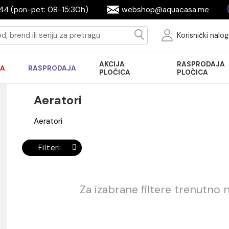
644944 (pon-pet: 08-15:30h)
webshop@aquac
Ko
AKCIJA
R
AKCIJA
RASPRODAJA
PLOČICA
P
Aeratori
Aeratori
Filteri
Za izabrane filtere