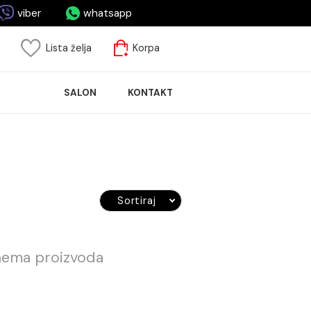
asa.me
viber
whatsapp
risnički nalog
Lista želja
Korpa
ASPRODAJA
SALON
KONTAKT
LOČICA
Sortiraj
 trenutno nema proizvoda