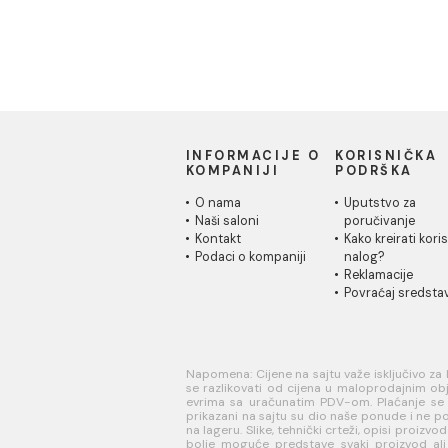
INFORMACIJE O
KORISN
KOMPANIJI
PODRŠK
O nama
Uputstvo
Naši saloni
poručivan