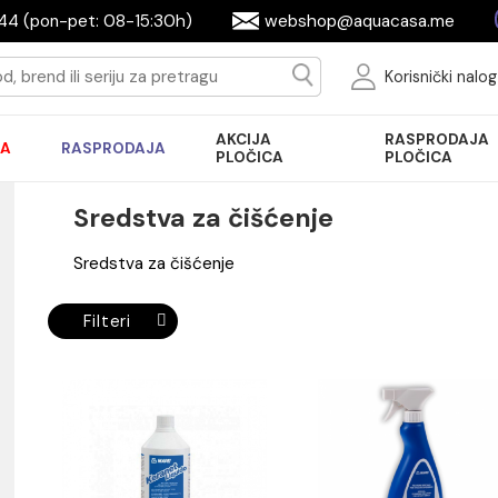
644944 (pon-pet: 08-15:30h)
webshop@aquac
Ko
AKCIJA
R
AKCIJA
RASPRODAJA
PLOČICA
P
Sredstva za čišćenje
Sredstva za čišćenje
Filteri