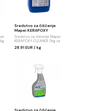
za čišćenje
Sredstvo za čišćenje
RAPOXY
Mapei KERAPOXY
.75kg za ep.
CLEANER 5kg za ep. fug
 čišćenje Mapei
Sredstvo za čišćenje Mapei
mase
CLEANER 0.75kg
KERAPOXY CLEANER 5kg za
mase
ep. fug mase
 / kom
28.91 EUR / kg