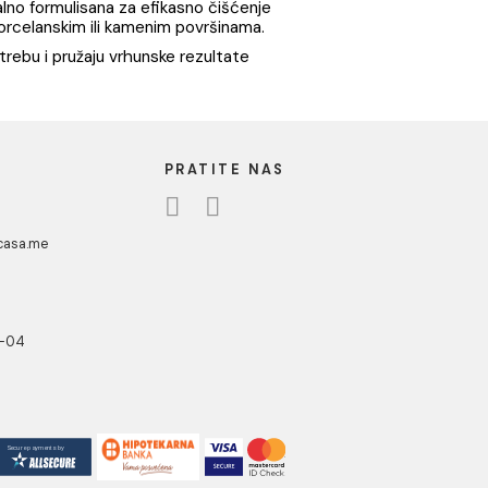
 čišćenje
ROHE 500ml
 / kom
1
ja su specijalno formulisana za efikasno čišćenje
o keramičkim, porcelanskim ili kamenim površinama.
tavna za upotrebu i pružaju vrhunske rezultate
UA CASA
PRATITE NAS
danovići bb,
318 Kotor