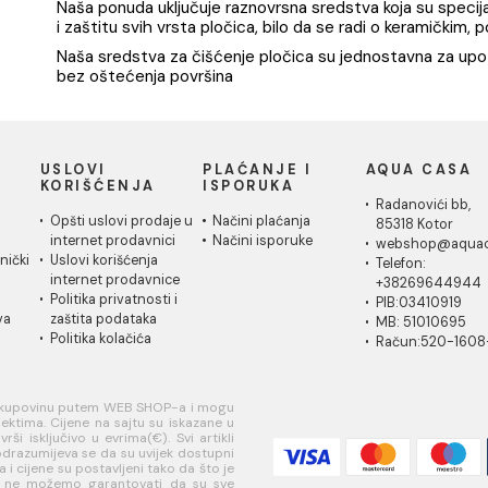
Deterdžent Fila Nodrops za
Sredstvo za
površina 0.75l
čišćenje i protekciju
baterija G
staklenih površina 0.75l
14.07 EUR / kom
16.84 EUR
Naša ponuda uključuje raznovrsna sredstva ko
i zaštitu svih vrsta pločica, bilo da se radi 
Naša sredstva za čišćenje pločica su jednos
bez oštećenja površina
IČKA
USLOVI
PLAĆANJE I
AQ
A
KORIŠĆENJA
ISPORUKA
Ra
 za
Opšti uslovi prodaje u
Načini plaćanja
85
je
internet prodavnici
Načini isporuke