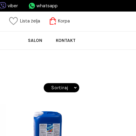
asa.me
viber
whatsapp
risnički nalog
Lista želja
Korpa
ASPRODAJA
SALON
KONTAKT
LOČICA
Sortiraj