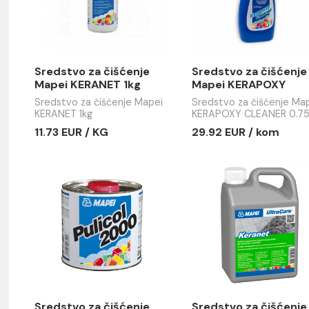
Sredstvo za čišćenje
Sredstvo 
Mapei KERANET 1kg
Mapei KE
CLEANER 0
Sredstvo za čišćenje Mapei
Sredstvo za
fug mase
KERANET 1kg
KERAPOXY 
za ep. fug 
11.73 EUR / KG
29.92 EUR
e