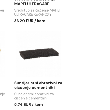
za čišćenje
Sredstvo za čišćenje
TRACARE
MAPEI ULTRACARE
5kg
KERAPOXY CLEANER
 čišćenje Mapei
Sredstvo za čišćenje MAPEI
SPRAY 0.75 lit
 KERANET 5kg
ULTRACARE KERAPOXY
CLEANER SPRAY 0.75 lit
/ KG
36.20 EUR / kom