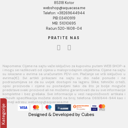
Opšti uslovi prodaje u internet prodavnici
Uslovi korišćenja internet prodavnice
Politika privatnosti i zaštita podataka
Politika kolačića
PLAĆANJE I ISPORUKA
Načini plaćanja
Načini isporuke
AQUA CASA
Radanovići bb,
85318 Kotor
webshop@aquacasa.me
Telefon: +38269644944
PIB:03410919
MB: 51010695
Račun:520-1608-04
PRATITE NAS