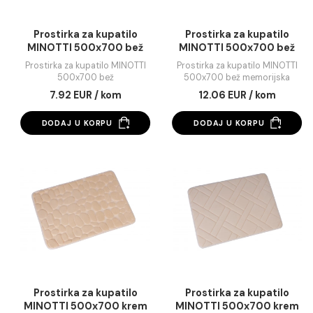
Prostirka za kupatilo
Prostirka za kupati
MINOTTI 500x700 bež
MINOTTI 500x700 
memorijska pjen
Prostirka za kupatilo MINOTTI
Prostirka za kupatilo MIN
500x700 bež
500x700 bež memorijs
pjena
7.92 EUR / kom
12.06 EUR / kom
DODAJ U KORPU
DODAJ U KORPU