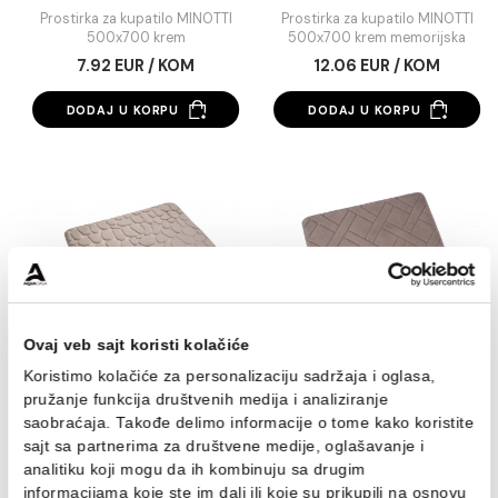
Prostirka za kupatilo
Prostirka za kupati
MINOTTI 500x700 krem
MINOTTI 500x700 k
memorijska pjen
Prostirka za kupatilo MINOTTI
Prostirka za kupatilo MIN
500x700 krem
500x700 krem memorij
pjena
7.92 EUR / KOM
12.06 EUR / KOM
DODAJ U KORPU
DODAJ U KORPU
Ovaj veb sajt koristi kolačiće