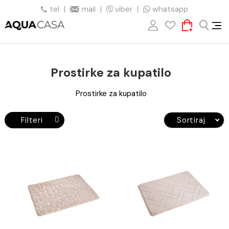
tel
|
mail
|
viber
|
whatsapp
Prostirke za kupatilo
Prostirke za kupatilo
Filteri
Sortiraj