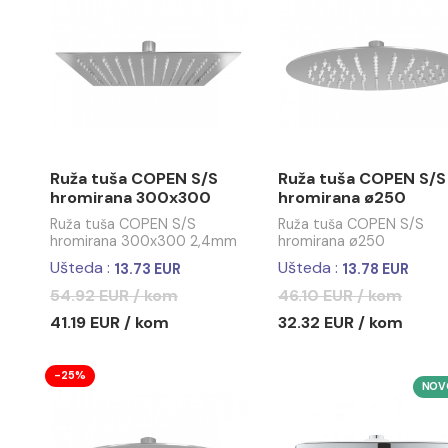
Ruža tuša COPEN O250mm
Ruža tuša
ABS gold
ABS rose g
50.35 EUR / kom
50.35 EUR
-25%
-30%
Ruža tuša COPEN S/S
Ruža tuša
hromirana 300x300
hromiran
2,4mm debljine