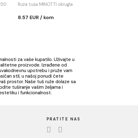
 / kom
8.86 EUR / kom
 MINOTTI
Ruža tuša MINOTTI
ABS hrom
okrugla
MINOTTI 250x250
Ruža tuša MINOTTI okrugla
 / kom
8.57 EUR / kom