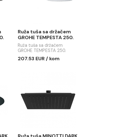
 sa držačem
Ruža tuša sa držačem
MPESTA 250.
GROHE TEMPESTA 250.
tte black
380mm dužine
sa držačem
Ruža tuša sa držačem
PESTA 250.
GROHE TEMPESTA 250.
te black
380mm dužine
R / kom
207.53 EUR / kom