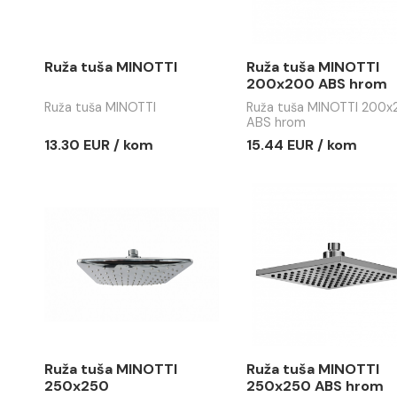
hromirana ø300
CUBE 250
125.84 EU
Ušteda :
13.06 EUR
52.25 EUR / kom
39.19 EUR / kom
Ruža tuša MINOTTI
Ruža tuša
200x200 
Ruža tuša MINOTTI
Ruža tuša 