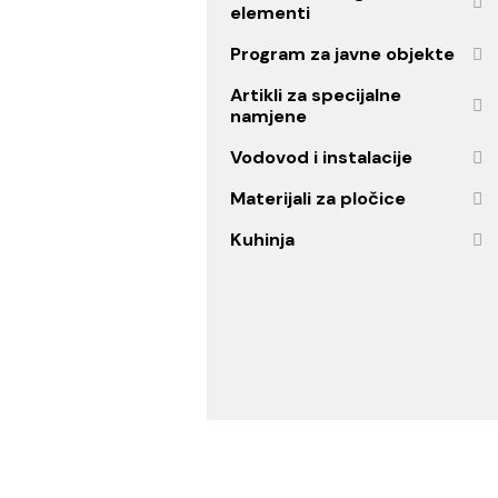
Bojleri i oprema
Grijanje
Vodokotlići i ugradni
elementi
Program za javne objekt
Artikli za specijalne
namjene
Vodovod i instalacije
Materijali za pločice
Kuhinja