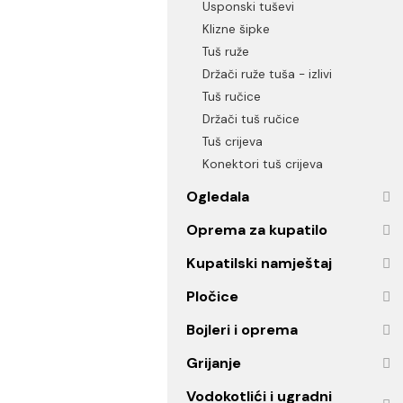
Masažni stubovi
Usponski tuševi
Klizne šipke
Tuš ruže
Držači ruže tuša - izlivi
Tuš ručice
Držači tuš ručice
Tuš crijeva
Konektori tuš crijeva
Ogledala
Oprema za kupatilo
Kupatilski namještaj
Pločice