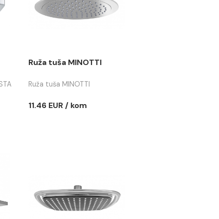
COPEN S/S
Ruža tuša COPEN S/S
ø250
hromirana ø250 6mm
debljine
Ušteda :
.78 EUR
15.80 EUR
 / kom
63.21 EUR / kom
 / kom
47.41 EUR / kom
NOVO
a GROHE
Ruža tuša MINOTTI
 CUBE 250
 GROHE TEMPESTA
Ruža tuša MINOTTI