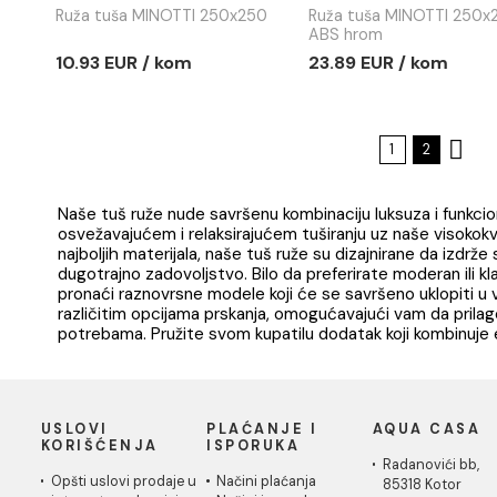
ABS hrom
13.30 EUR / kom
15.44 EUR
Ruža tuša MINOTTI
Ruža tuša
250x250
250x250 
Ruža tuša MINOTTI 250x250
Ruža tuša 
ABS hrom
10.93 EUR / kom
23.89 EUR