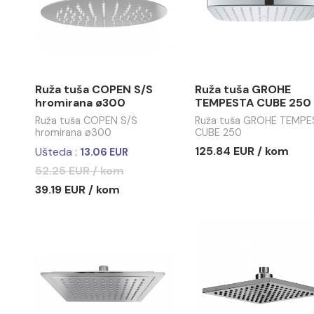
Ruža tuša COPEN S/S
Ruža tuša 
hromirana 300x300 2,4mm
hromirana 
debljine
Ušteda :
Ušteda :
13.73 EUR
13
54.92 EUR / kom
46.10 EUR
41.19 EUR / kom
32.32 EUR
-25%
Ruža tuša COPEN S/S
Ruža tuš
hromirana ø300
TEMPESTA
Ruža tuša COPEN S/S
Ruža tuša