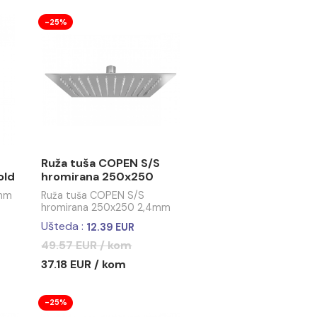
 MINOTTI DARK
Ruža tuša COPEN
 ABS fi250
fi250mm ABS gunmetal
MINOTTI DARK
Ruža tuša COPEN fi250mm
BS fi250
ABS gunmetal
 / kom
27.52 EUR / kom
-25%
a COPEN
Ruža tuša COPEN S/S
BS rose gold
hromirana 250x250
2,4mm debljine