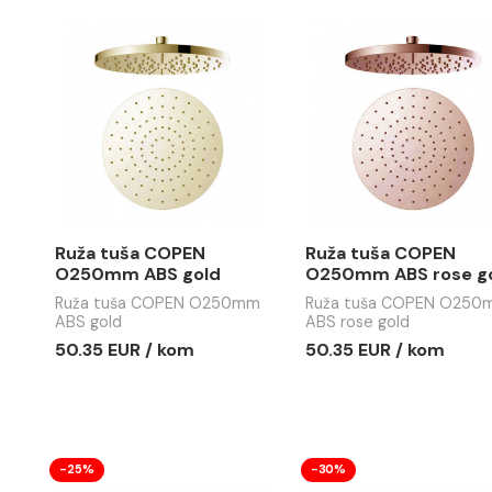
Ruža tuša MINOTTI DARK
Ruža tuša
ELEGANCE ABS fi200
ELEGANCE
Ruža tuša MINOTTI DARK
Ruža tuša 
ELEGANCE ABS fi200
ELEGANCE A
13.42 EUR / kom
16.84 EUR
Ruža tuša COPEN
Ruža tuš
O250mm ABS gold
O250mm A