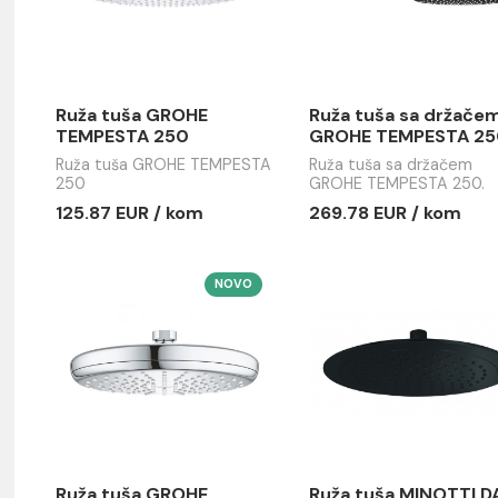
Ruža tuša GROHE
Ruža tuša
TEMPESTA 250
GROHE TE
380mm ma
Ruža tuša GROHE TEMPESTA
Ruža tuša 
250
GROHE TEM
380mm mat
125.87 EUR / kom
269.78 EU
NOVO