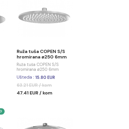
 COPEN O250mm
Ruža tuša COPEN S/S
old
hromirana 250x250 2,4mm
debljine
 / kom
Ušteda :
12.39 EUR
49.57 EUR / kom
37.18 EUR / kom
-25%
 COPEN S/S
Ruža tuša COPEN S/S
a ø250
hromirana ø250 6mm
debljine