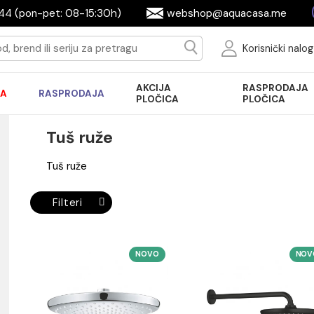
644944 (pon-pet: 08-15:30h)
webshop@aquac
Ko
AKCIJA
R
AKCIJA
RASPRODAJA
PLOČICA
P
Tuš ruže
Tuš ruže
Filteri
NOVO