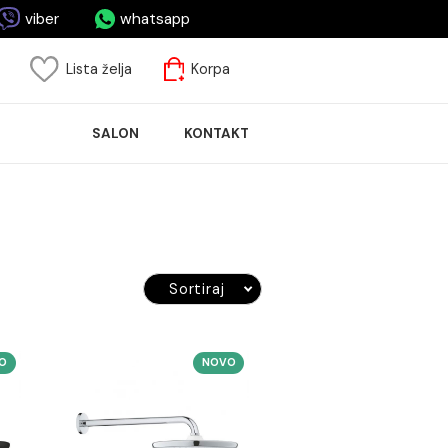
asa.me
viber
whatsapp
risnički nalog
Lista želja
Korpa
ASPRODAJA
SALON
KONTAKT
LOČICA
Sortiraj
NOVO
NOVO