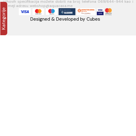
USLOVI KORIŠĆENJA
Opšti uslovi prodaje u internet prodavnici
Uslovi korišćenja internet prodavnice
Politika privatnosti i zaštita podataka
Politika kolačića
PLAĆANJE I ISPORUKA
Načini plaćanja
Načini isporuke
AQUA CASA
Radanovići bb,
85318 Kotor
webshop@aquacasa.me
Telefon: +38269644944
PIB:03410919
MB: 51010695
Račun:520-1608-04
PRATITE NAS