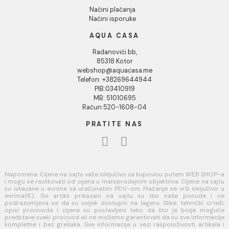
koji kombinuju funkcionalnost sa modernim dizajnom. Ide
za unapređenje izgleda vaše kupatila, naš asortiman
obuhvata različite stilove i završne obrade koje se uklap
u svaki enterijer. Izaberite vrhunske brendove poput
Geberit i Roca za pouzdan rad i elegantan izgled
INFORMACIJE O KOMPANIJI
O nama
Naši saloni
Kontakt
Podaci o kompaniji
KORISNIČKA PODRŠKA
Uputstvo za poručivanje
Kako kreirati korisnički nalog?
Reklamacije
Povraćaj sredstava