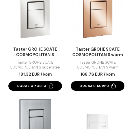
Odbij
Taster GROHE SCATE
Taster GROHE SCA
COSMOPOLITAN S cool
COSMOPOLITAN S m
sunrise
chrome
Taster GROHE SCATE
Taster GROHE SCATE
COSMOPOLITAN S cool
COSMOPOLITAN S mat
sunrise
chrome
168.76 EUR / kom
77.25 EUR / kom
DODAJ U KORPU
DODAJ U KORPU