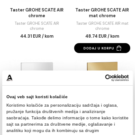
cool sunrise
168.84 EUR / kom
35.43 EUR / kom
DODAJ U KORPU
DODAJ U KORPU
Taster GROHE SCATE AIR
Taster GROHE SCATE
chrome
mat chrome
Taster GROHE SCATE AIR
Taster GROHE SCATE AIR
chrome
chrome
44.31 EUR / kom
48.74 EUR / kom