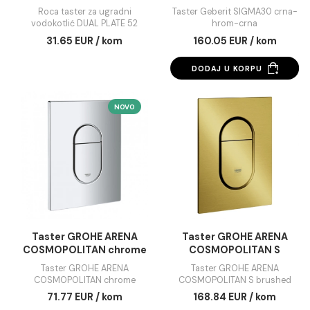
Roca taster za ugradni
Taster Geberit SIG
vodokotlić DUAL PLATE
crna-hrom-crna
52 hrom
Roca taster za ugradni
Taster Geberit SIGMA30 
vodokotlić DUAL PLATE 52
hrom-crna
hrom
31.65 EUR / kom
160.05 EUR / kom
DODAJ U KORPU
NOVO