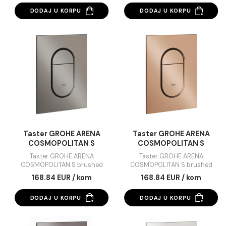
Taster GROHE ARENA
Taster GROHE ARE
COSMOPOLITAN chrome
COSMOPOLITAN 
brushed cool sunri
Taster GROHE ARENA
Taster GROHE ARENA
COSMOPOLITAN chrome
COSMOPOLITAN S brus
cool sunrise
71.77 EUR / kom
168.84 EUR / kom
DODAJ U KORPU
DODAJ U KORPU
Taster GROHE ARENA
Taster GROHE ARE