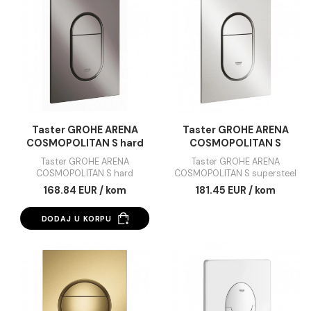
COSMOPOLITAN S
COSMOPOLITAN 
brushed hard graphite
brushed warm suns
Taster GROHE ARENA
Taster GROHE ARENA
COSMOPOLITAN S brushed
COSMOPOLITAN S brus
hard graphite
warm sunset
168.84 EUR / kom
168.84 EUR / kom
DODAJ U KORPU
DODAJ U KORPU
Taster GROHE ARENA
Taster GROHE ARE
COSMOPOLITAN S hard
COSMOPOLITAN 