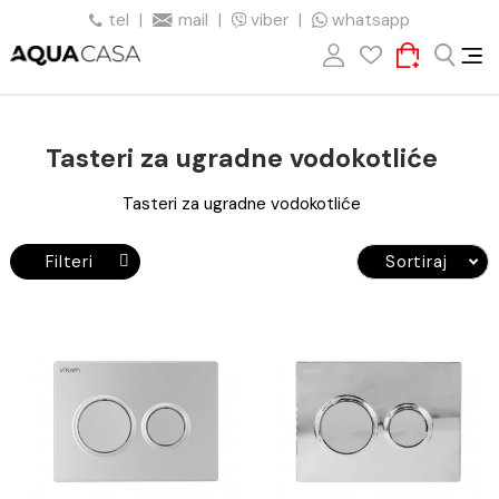
tel
|
mail
|
viber
|
whatsapp
Tasteri za ugradne vodokotliće
Tasteri za ugradne vodokotliće
Filteri
Sortiraj