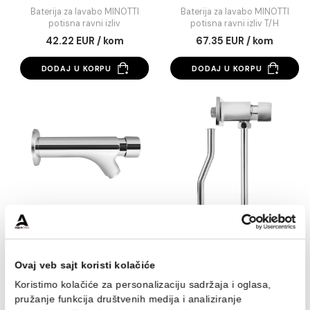
Baterija za lavabo
Baterija za lavab
MINOTTI potisna ravni
MINOTTI potisna ra
izliv
izliv T/H
Baterija za lavabo MINOTTI
Baterija za lavabo MINO
potisna ravni izliv
potisna ravni izliv T/
42.22 EUR / kom
67.35 EUR / kom
DODAJ U KORPU
DODAJ U KORPU