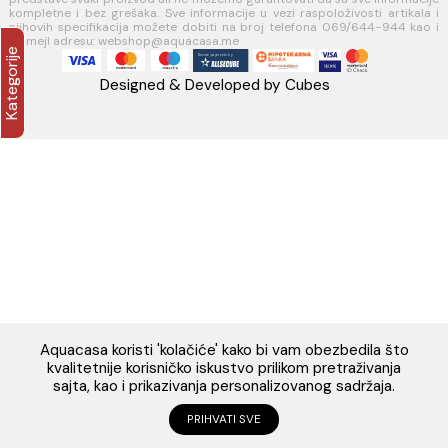
PIB:03410919
MB: 51010695
Račun:520-1608-04
PRATITE NAS
Napomena: Cijene na sajtu važe isključivo za kupovinu putem WEB 
i mogu se razlikovati od cijena u maloprodajnim objektima. Cijene n
su iskazane u evrima sa uračunatim PDV-om. Plaćanje se vrši isklju
evrima(€). Svi artikli prikazani na sajtu su dio naše ponud
podrazumijeva se da su uvijek dostupni na lageru. Slike, tehnički 
opisi proizvoda i cijene su postavljeni tako da što je bolje 
predstave svaki proizvod ali ne možemo garantovati da su sve infor
kompletne i bez grešaka. Sve informacije u vezi raspoloživosti art
njihovih specifikacija možete dobiti na broj telefona 069/644-944
na mejl adresu: webshop@aquacasa.me
Kategorije
Designed & Developed by Cubes