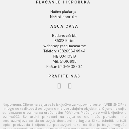
Uputstvo za poručivanje
Kako kreirati korisnički nalog?
Reklamacije
Povraćaj sredstava
USLOVI KORIŠĆENJA
Opšti uslovi prodaje u internet prodavnici
Uslovi korišćenja internet prodavnice
Politika privatnosti i zaštita podataka
Politika kolačića
PLAĆANJE I ISPORUKA
Načini plaćanja
Načini isporuke
AQUA CASA
Radanovići bb,
85318 Kotor
webshop@aquacasa.me
Telefon: +38269644944