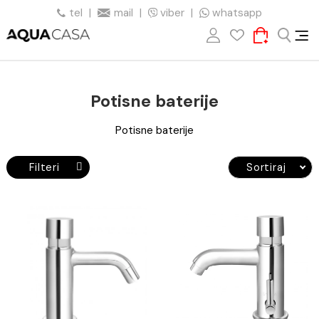
tel
|
mail
|
viber
|
whatsapp
Potisne baterije
Potisne baterije
Filteri
Sortiraj