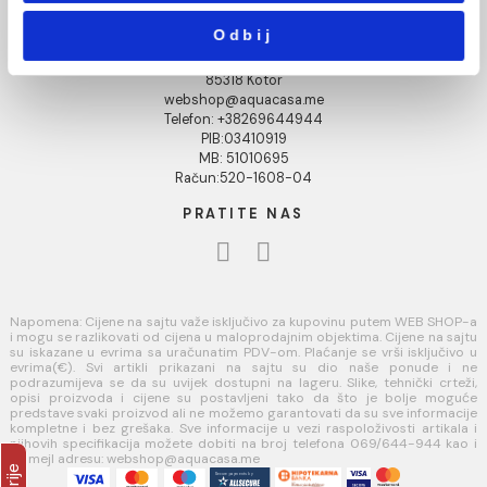
Uslovi korišćenja internet prodavnice
Pokaži detalje
Politika privatnosti i zaštita podataka
Politika kolačića
Dozvoli sve
PLAĆANJE I ISPORUKA
Načini plaćanja
Dozvoli izbor
Načini isporuke
AQUA CASA
Odbij
Radanovići bb,
85318 Kotor
webshop@aquacasa.me
Telefon: +38269644944
PIB:03410919
MB: 51010695
Račun:520-1608-04
PRATITE NAS