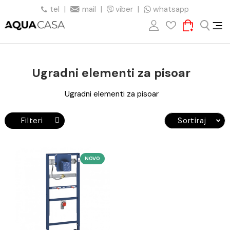
tel
|
mail
|
viber
|
whatsapp
Ugradni elementi za pisoar
Ugradni elementi za pisoar
Filteri
Sortiraj
NOVO