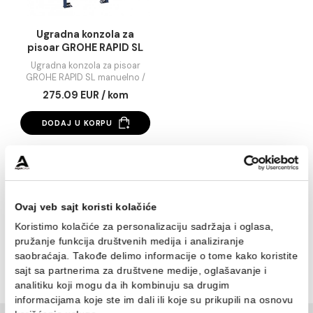
Ugradna konzola za
pisoar GROHE RAPID SL
manuelno / senzorsko
Ugradna konzola za pisoar
ispiranje
GROHE RAPID SL manuelno /
senzorsko ispiranje
275.09 EUR / kom
DODAJ U KORPU
1
Ovaj veb sajt koristi kolačiće
Pogledajte našu ponudu ugradnih elemenata za pisoar ko
omogućavaju diskretnu i funkcionalnu instalaciju. Naši
Koristimo kolačiće za personalizaciju sadržaja i oglasa,
proizvodi dolaze od renomiranih brendova i garantuju
pružanje funkcija društvenih medija i analiziranje
dugotrajnost i pouzdanost. Ugradni elementi su dizajnira