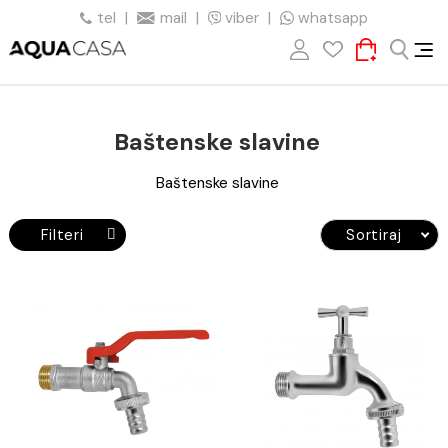
tel
|
mail
|
viber
|
whatsapp
Baštenske slavine
Baštenske slavine
Filteri
Sortiraj