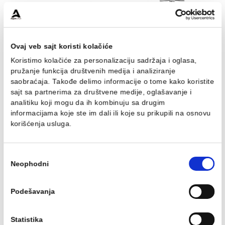
MINOTTI 1x5/4
MINOTTI 3/4x1 hrom
stop biksnom
Baštenska slavina MINOTTI
Baštenska slavina MINO
1x5/4
3/4x1 hrom sa stop bik
9.11 EUR / kom
14.98 EUR / kom
Ovaj veb sajt koristi kolačiće
Koristimo kolačiće za personalizaciju sadržaja i oglasa,
pružanje funkcija društvenih medija i analiziranje
saobraćaja. Takođe delimo informacije o tome kako koris
sajt sa partnerima za društvene medije, oglašavanje i
Baštenska slavina
Baštenska slavin
analitiku koji mogu da ih kombinuju sa drugim
MINOTTI 3/4x1 kugla
MINOTTI 3/4x1 lux h