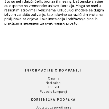
9.57 EUR / kom
Dozvoli izbor
Odbij
1
Baštenske slavine su ključni element za efikasno upravlj
vodom u vašem dvorištu ili vrtu. Dizajnirane za izdržljivos
dugotrajnost, ove slavine omogućavaju jednostavan
pristup vodi za zalivanje biljaka, čišćenje alata i druge
baštenske potrebe. Izrađene od otpornog materijala ka
što su nehrđajući čelik, bronza ili mesing, baštenske sla
su otporne na vremenske uslove i koroziju. Mogu se naći
različitim stilovima i veličinama, uključujući modele sa d
izlivom za lakše zalivanje, kao i slavine sa različitim vrst
priključaka za crijeva. Laka instalacija i održavanje čine ih
praktičnim rješenjem za svaki vanjski prostor.