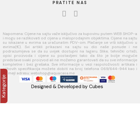
Opšti uslovi prodaje u internet prodavnici
Uslovi korišćenja internet prodavnice
Politika privatnosti i zaštita podataka
Politika kolačića
PLAĆANJE I ISPORUKA
Načini plaćanja
Načini isporuke
AQUA CASA
Radanovići bb,
85318 Kotor
webshop@aquacasa.me
Telefon: +38269644944
PIB:03410919
MB: 51010695
Račun:520-1608-04
PRATITE NAS