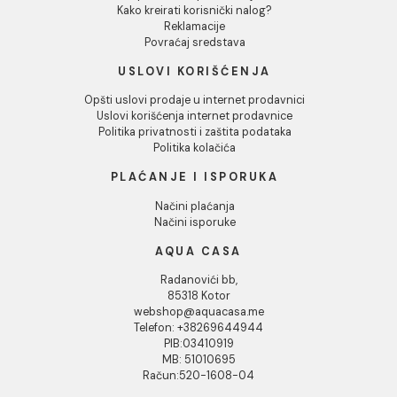
INFORMACIJE O KOMPANIJI
O nama
Naši saloni
Kontakt
Podaci o kompaniji
KORISNIČKA PODRŠKA
Uputstvo za poručivanje
Kako kreirati korisnički nalog?
Reklamacije
Povraćaj sredstava
USLOVI KORIŠĆENJA