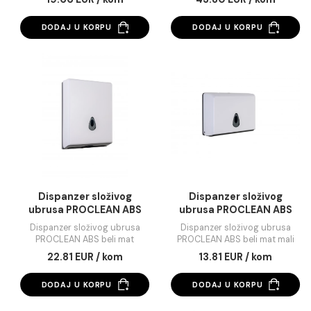
Dispanzer papira za wc
Dispanzer papira za
dasku PROCLEAN ABS
dasku PROCLEAN in
beli mat
mat
Dispanzer papira za wc dasku
Dispanzer papira za wc d
PROCLEAN ABS beli mat
PROCLEAN inox mat
19.66 EUR / kom
43.80 EUR / kom
DODAJ U KORPU
DODAJ U KORPU