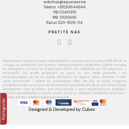
INFORMACIJE O KOMPANIJI
O nama
Naši saloni
Kontakt
Podaci o kompaniji
KORISNIČKA PODRŠKA
Uputstvo za poručivanje
Kako kreirati korisnički nalog?
Reklamacije
Povraćaj sredstava
USLOVI KORIŠĆENJA
Opšti uslovi prodaje u internet prodavnici
Uslovi korišćenja internet prodavnice
Politika privatnosti i zaštita podataka
Politika kolačića
PLAĆANJE I ISPORUKA