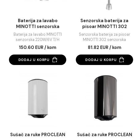
Baterija za lavabo
Senzorska baterija 
MINOTTI senzorska
pisoar MINOTTI 3
220W/6V T/H
senzorska
Baterija za lavabo MINOTTI
Senzorska baterija za pi
senzorska 220W/6V T/H
MINOTTI 302 senzorsk
150.60 EUR / kom
81.82 EUR / kom
DODAJ U KORPU
DODAJ U KORPU