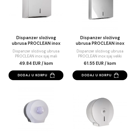
ubrusa PROCLEAN inox
ubrusa PROCLEAN i
mat mali
mat veliki
Dispanzer složivog ubrusa
Dispanzer složivog ubr
PROCLEAN inox mat mali
PROCLEAN inox mat veli
46.07 EUR / kom
59.28 EUR / kom
DODAJ U KORPU
DODAJ U KORPU
Dispanzer složivog
Dispanzer složivo
ubrusa PROCLEAN inox
ubrusa PROCLEAN i
sjaj mali
sjaj veliki
Dispanzer složivog ubrusa
Dispanzer složivog ubr