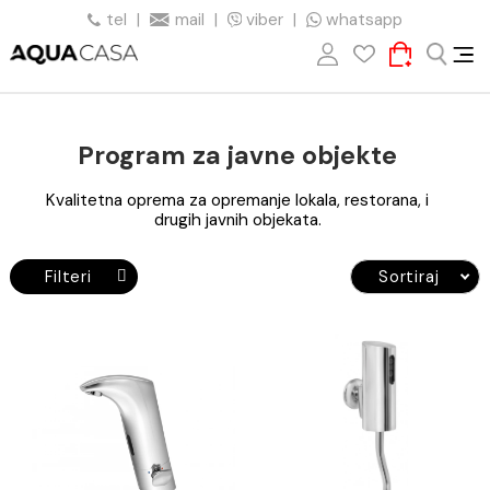
tel
|
mail
|
viber
|
whatsapp
Program za javne objekte
Kvalitetna oprema za opremanje lokala, restorana, i
drugih javnih objekata.
Filteri
Sortiraj