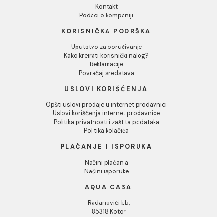
Sušač za ruke MINOTTI
Sušač za ruke MINO
1400w INOX
1800w ABS bijeli
Sušač za ruke MINOTTI 1400w
Sušač za ruke MINOTTI 1
INOX
ABS bijeli
89.10 EUR / kom
53.87 EUR / kom
DODAJ U KORPU
DODAJ U KORPU
1
2