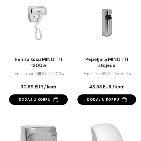
Dispanzer ubrusa rolna
Fen za kosu MINOT
PROCLEAN ABS bijeli mat
1200w
Dispanzer ubrusa rolna
Fen za kosu MINOTTI 12
PROCLEAN ABS bijeli mat
16.23 EUR / kom
26.94 EUR / kom
DODAJ U KORPU
DODAJ U KORPU