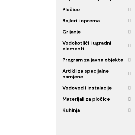
Ogledala
Oprema za kupatilo
Kupatilski namještaj
Pločice
Bojleri i oprema
Grijanje
Vodokotlići i ugradni
elementi
Program za javne objekt
Artikli za specijalne
namjene
Vodovod i instalacije