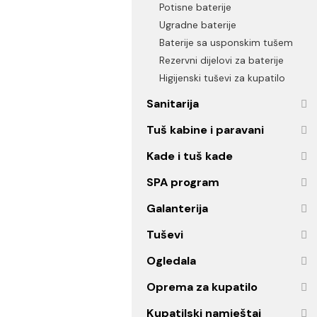
Senzorske baterije
Termostatske baterije
Potisne baterije
Ugradne baterije
Baterije sa usponskim tuš
Rezervni dijelovi za baterije
Higijenski tuševi za kupatilo
Sanitarija
Tuš kabine i paravani
Kade i tuš kade
SPA program
Galanterija
Tuševi