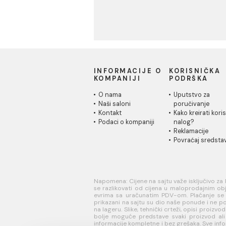
Materijali za pločice
Kuhinja
INFORMACIJE O
KORISN
KOMPANIJI
PODRŠK
O nama
Uputstvo
Naši saloni
poručivan
Kontakt
Kako kreir
Podaci o kompaniji
nalog?
Reklamaci