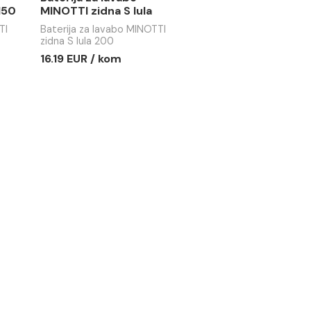
a lavabo
Baterija za lavabo
idna S lula 150
MINOTTI zidna S lula
200
 lavabo MINOTTI
Baterija za lavabo MINOTTI
 150
zidna S lula 200
 / kom
16.19 EUR / kom