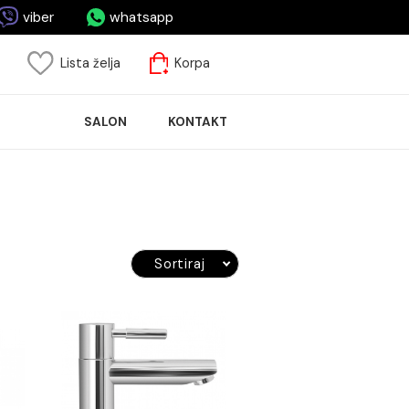
asa.me
viber
whatsapp
risnički nalog
Lista želja
Korpa
ASPRODAJA
SALON
KONTAKT
LOČICA
Sortiraj