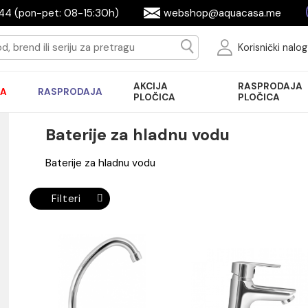
644944 (pon-pet: 08-15:30h)
webshop@aquac
Ko
AKCIJA
R
AKCIJA
RASPRODAJA
PLOČICA
P
Baterije za hladnu vodu
Baterije za hladnu vodu
Filteri
ade