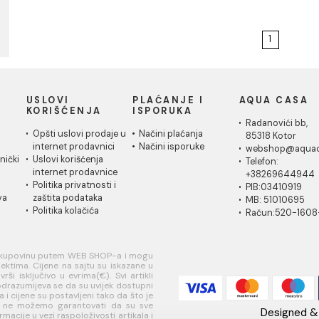
Baterija za lavabo
MINOTTI zidna U lula
200
Baterija za lavabo MINOTTI
zidna U lula 200
14.22 EUR / kom
IČKA
USLOVI
PLAĆANJE I
AQ
A
KORIŠĆENJA
ISPORUKA
Ra
 za
Opšti uslovi prodaje u
Načini plaćanja
85
je
internet prodavnici
Načini isporuke
w
ati korisnički
Uslovi korišćenja
Te
internet prodavnice
+
je
Politika privatnosti i
PI