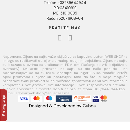
Politika privatnosti i zaštita podataka
Politika kolačića
PLAĆANJE I ISPORUKA
Načini plaćanja
Načini isporuke
AQUA CASA
Radanovići bb,
85318 Kotor
webshop@aquacasa.me
Telefon: +38269644944
PIB:03410919
MB: 51010695
Račun:520-1608-04
PRATITE NAS