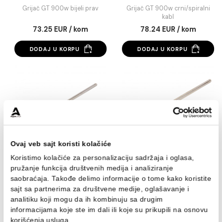
Grijač GT 900w bijeli
Grijač GT 900w
prav
crni/spiralni kabl
Grijač GT 900w bijeli prav
Grijač GT 900w crni/spir
kabl
73.25 EUR / kom
78.24 EUR / kom
DODAJ U KORPU
DODAJ U KORPU
Ovaj veb sajt koristi kolačiće