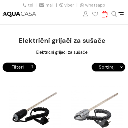
tel
|
mail
|
viber
|
whatsapp
Električni grijači za sušače
Električni grijači za sušače
Filteri
Sortiraj