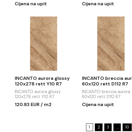
REALSTONE SLATE musk
REALSTON
60x60 rett R12 8
75x75 ret
REALSTONE SLATE musk
REALSTONE
60x60 rett R12 8
75x75 rett 
Cijena na upit
Cijena na 