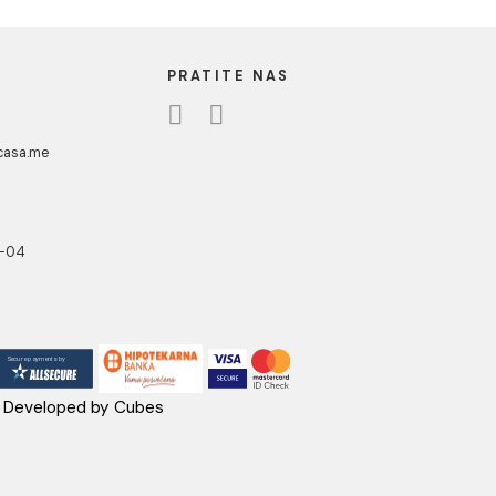
reccia aurora
INCANTO breccia aurora
tt D112 R7
75x150 rett A10 R4
eccia aurora
INCANTO breccia aurora
 D112 R7
75x150 rett A10 R4
upit
Cijena na upit
3
...
10
UA CASA
PRATITE NAS