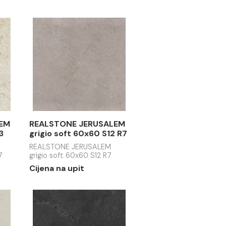
tappeto
ABITARE tappeto
13 09
2 20x20 F13 09
ppeto 1 20x20
ABITARE tappeto 2 20x20
F13 09
 / m2
43.44 EUR / m2
E JERUSALEM
REALSTONE JERUSALEM
ft 60x60 T33
grigio soft 60x60 S12 R7