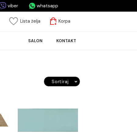
asa.me
viber
whatsapp
risnički nalog
Lista želja
Korpa
ASPRODAJA
SALON
KONTAKT
LOČICA
Sortiraj