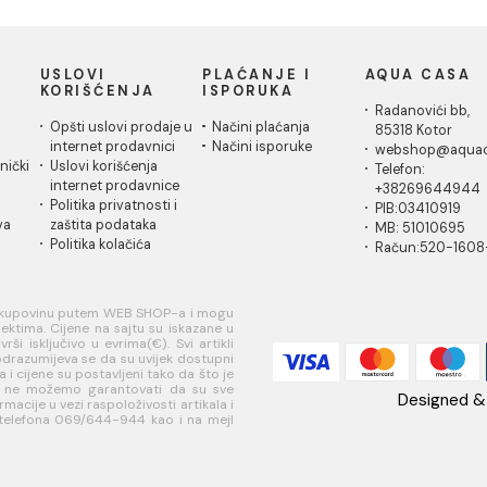
INCANTO aurora glossy
INCANTO b
120x278 rett Y10 R7
60x120 re
INCANTO aurora glossy
INCANTO br
120x278 rett Y10 R7
60x120 rett
120.83 EUR / m2
Cijena na 
1
2
IČKA
USLOVI
PLAĆANJE I
AQ
A
KORIŠĆENJA
ISPORUKA