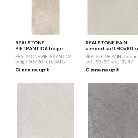
R7
INCANTO crux grey 120x278
REALSTONE
rett
avorio soft
Cijena na upit
Cijena na 
REALSTONE
REALSTON
PIETRANTICA beige
almond so
60x120 rett S31 8
R12 R7
REALSTONE PIETRAANTICA
REALSTONE
beige 60x120 rett S31 8
soft 60x60 