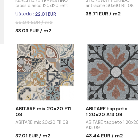
REALSTONE
STONEWA
TRAVERTINO cross
antracite
bianco 120x120 rett D61
REALSTONE TRAVERTINO
STONEWAY
8
cross bianco 120x120 rett
antracite 3
D61 8
38.71 EUR
Ušteda :
22.01 EUR
55.04 EUR / m2
33.03 EUR / m2