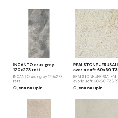
ABITARE mix 20x20 F11
ABITARE 
08
1 20x20 A
ABITARE mix 20x20 F11 08
ABITARE ta
A13 09
37.01 EUR / m2
43.44 EUR
INCANTO crux grey
REALSTON
120x278 rett
avorio so