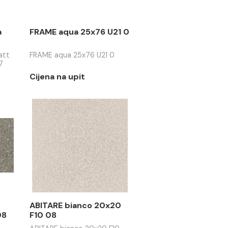
beige extra
FRAME aqua 25x76 U21 0
on II klasa
7 07
eige extra matt
FRAME aqua 25x76 U21 0
lasa 11x54 SC17
 / m2
Cijena na upit