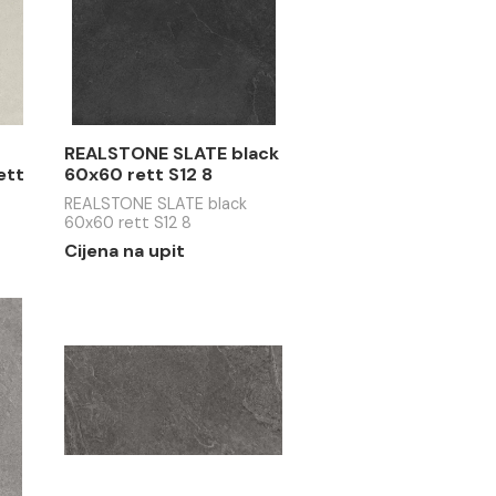
 JERUSALEM
REALSTONE JERUSALEM
 60x60 T33 R7
grigio soft 60x60 S12 R7
upit
Cijena na upit
E RAIN
REALSTONE SLATE black
ft 60x60 rett
60x60 rett S12 8
 RAIN almond
REALSTONE SLATE black
rett R12 R7
60x60 rett S12 8