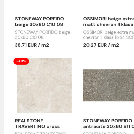
STONEWAY PORFIDO
OSSIMORI 
beige 30x60 C10 08
matt chevr
11x54 SC1
STONEWAY PORFIDO beige
OSSIMORI b
30x60 C10 08
chevron II k
07
38.71 EUR / m2
20.27 EUR
-40%
e