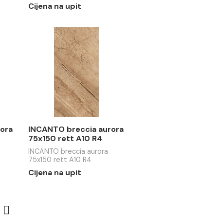
E SLATE musk
REALSTONE SLATE shell
t C12 8
60x60 rett T11 R7
 SLATE musk
REALSTONE SLATE shell
C12 8
60x60 rett T11 R7
upit
Cijena na upit