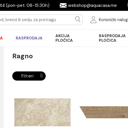
644944 (pon-pet: 08-15:30h)
webshop@aquac
Ko
AKCIJA
R
AKCIJA
RASPRODAJA
PLOČICA
P
Ragno
Filteri