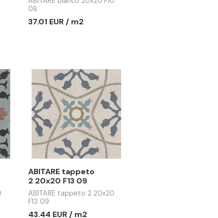
Y PORFIDO
ABITARE bianco 20x20
 30x60 B11 08
F10 08
 PORFIDO
ABITARE bianco 20x20 F10
0x60 B11 08
08
 / m2
37.01 EUR / m2