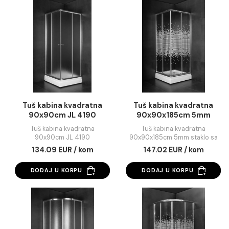
staklo - JA 5192
Tuš kabina kvadratna
Tuš kabina kvadratna
90x90cm - JA 5190
90x90cm 5mm čisto stak
JA 5192
156.71 EUR / kom
147.02 EUR / kom
DODAJ U KORPU
DODAJ U KORPU
Tuš kabina kvadratna
Tuš kabina kvadrat
90x90cm JL 4190
90x90x185cm 5m
staklo sa kvadratić
Tuš kabina kvadratna
Tuš kabina kvadratna