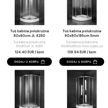
90x90cm JL 4190
90x90x185cm 5mm stakl
kvadratićima
134.09 EUR / kom
147.02 EUR / kom
DODAJ U KORPU
DODAJ U KORPU
Tuš kabina polukružna
Tuš kabina polukru
80x80cm JL 4280
80x80x185cm 5m
staklo sa kvadratić
Tuš kabina polukružna
Tuš kabina polukružn
80x80cm JL 4280
80x80x185cm 5mm stakl
kvadratićima
124.40 EUR / kom
138.94 EUR / kom