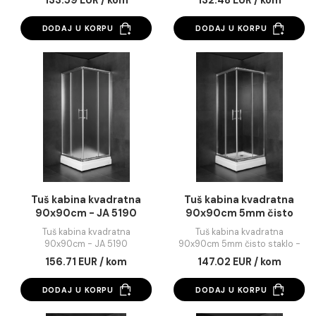
Tuš kabina kvadratna
Tuš kabina kvadrat
80x80cm JL 4180
80x80x185cm 5m
staklo sa kvadratić
Tuš kabina kvadratna
Tuš kabina kvadratna
80x80cm JL 4180
80x80x185cm 5mm stakl
kvadratićima
133.59 EUR / kom
132.48 EUR / kom
DODAJ U KORPU
DODAJ U KORPU
Tuš kabina kvadratna
Tuš kabina kvadrat
90x90cm - JA 5190
90x90cm 5mm čis