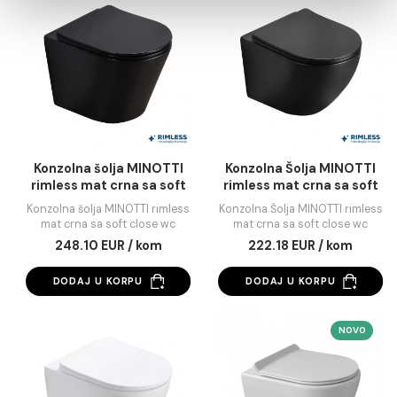
Statistika
Marketing
Pokaži detalje
Paravan za kadu MINOTTI
Paravan za kadu MIN
Dozvoli sve
Paravan za kadu MINOTTI
Paravan za kadu MINOT
Dozvoli izbor
147.02 EUR / kom
83.12 EUR / kom
Odbij
DODAJ U KORPU