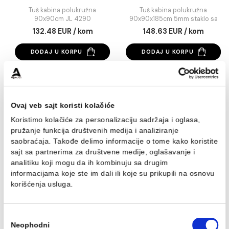
Tuš kabina polukružna
Tuš kabina polukru
90x90cm JL 4290
90x90x185cm 5m
staklo sa kvadratić
Tuš kabina polukružna
Tuš kabina polukružn
90x90cm JL 4290
90x90x185cm 5mm stakl
kvadratićima
132.48 EUR / kom
148.63 EUR / kom
DODAJ U KORPU
DODAJ U KORPU