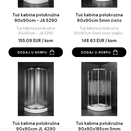
DODAJ U KORPU
DODAJ U KORPU
Tuš kabina polukružna
Tuš kabina polukru
90x90cm - JA 5290
90x90cm 5mm čis
staklo- JA 5292
Tuš kabina polukružna
Tuš kabina polukruzn
90x90cm - JA 5290
90x90cm 5mm čisto sta
JA 5292
155.09 EUR / kom
148.63 EUR / kom
DODAJ U KORPU
DODAJ U KORPU