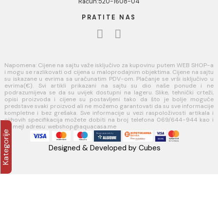
Naši saloni
Kontakt
Podaci o kompaniji
KORISNIČKA PODRŠKA
Uputstvo za poručivanje
Kako kreirati korisnički nalog?
Reklamacije
Povraćaj sredstava
USLOVI KORIŠĆENJA
Opšti uslovi prodaje u internet prodavnici
Uslovi korišćenja internet prodavnice
Politika privatnosti i zaštita podataka
Politika kolačića
PLAĆANJE I ISPORUKA
Načini plaćanja
Načini isporuke
AQUA CASA