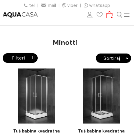
tel
|
mail
|
viber
|
whatsapp
Minotti
Filteri
Sortiraj