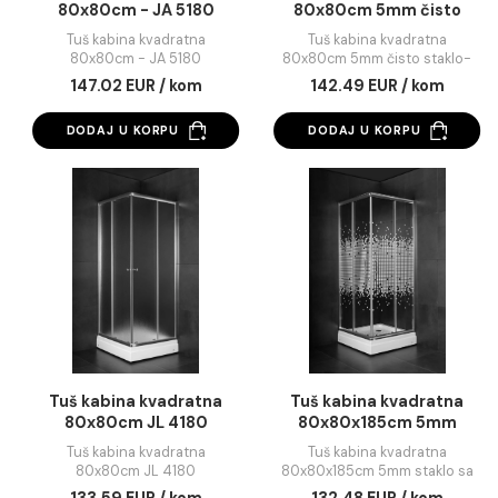
Tuš kabina kvadratna
Tuš kabina kvadrat
80x80cm - JA 5180
80x80cm 5mm čis
staklo- JA 5182
Tuš kabina kvadratna
Tuš kabina kvadratna
80x80cm - JA 5180
80x80cm 5mm čisto sta
JA 5182
147.02 EUR / kom
142.49 EUR / kom
DODAJ U KORPU
DODAJ U KORPU