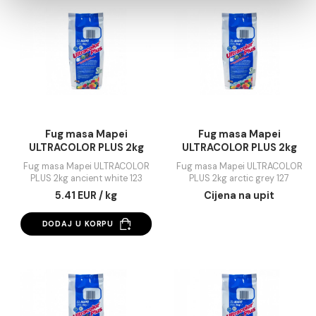
Statistika
Marketing
Pokaži detalje
Fug masa Mapei
Fug masa Mapei
ULTRACOLOR PLUS 2 kg
ULTRACOLOR PLUS 
Dozvoli sve
Terra di siena 145
almond 138
Fug masa Mapei ULTRACOLOR
Fug masa Mapei ULTRAC
PLUS 2 kg Terra di siena 145
PLUS 2kg almond 138
Dozvoli izbor
5.41 EUR / KG
5.41 EUR / kg
Odbij
DODAJ U KORPU