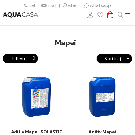
tel
|
mail
|
viber
|
whatsapp
Mapei
Filteri
Sortiraj