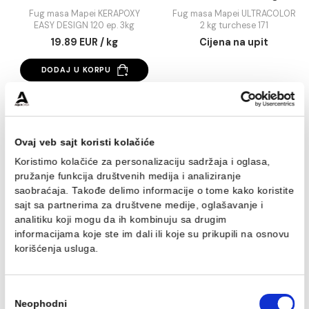
Fug masa Mapei
Fug masa Mapei
KERAPOXY EASY DESIGN
ULTRACOLOR 2 kg
120 ep. 3kg
turchese 171
Fug masa Mapei KERAPOXY
Fug masa Mapei ULTRAC
EASY DESIGN 120 ep. 3kg
2 kg turchese 171
19.89 EUR / kg
Cijena na upit
DODAJ U KORPU