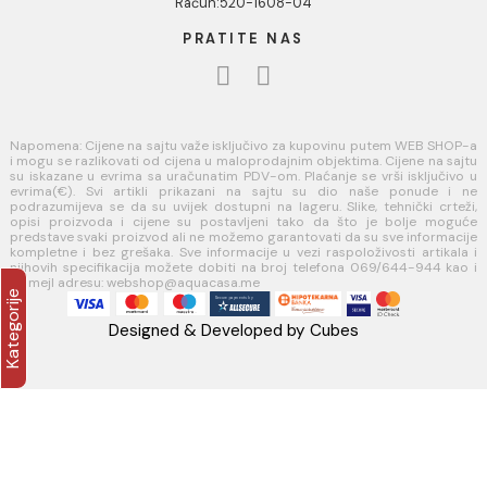
Naši saloni
Kontakt
Podaci o kompaniji
KORISNIČKA PODRŠKA
Uputstvo za poručivanje
Kako kreirati korisnički nalog?
Reklamacije
Povraćaj sredstava
USLOVI KORIŠĆENJA
Opšti uslovi prodaje u internet prodavnici
Uslovi korišćenja internet prodavnice
Politika privatnosti i zaštita podataka
Politika kolačića
PLAĆANJE I ISPORUKA
Načini plaćanja
Načini isporuke
AQUA CASA