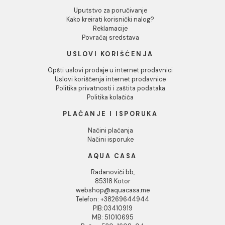
Fug masa Mapei
Fug masa Mapei
ULTRACOLOR PLUS 2kg
ULTRACOLOR PLUS 
biscuit 188
black 120
Fug masa Mapei ULTRACOLOR
Fug masa Mapei ULTRAC
PLUS 2kg biscuit 188
PLUS 2kg black 120
5.41 EUR / kg
Cijena na upit
DODAJ U KORPU
1
2
3
...
10
INFORMACIJE O KOMPANIJI
O nama