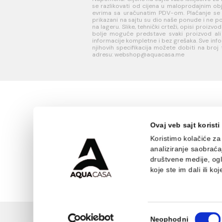
INFORMACIJE O
KORISN
KOMPANIJI
PODRŠK
O nama
Uputstvo
Naši saloni
poručivan
Kontakt
Kako kreir
Podaci o kompaniji
nalog?
Reklamaci
Povraćaj 
Napomena: Cijene na sajtu važe iskl
se razlikovati od cijena u maloproda
evrima sa uračunatim PDV-om. Plaćanj
prikazani na sajtu su dio naše ponud
na lageru. Slike, tehnički crteži, opisi
bolje moguće predstave svaki proi
informacije kompletne i bez grešaka. S
njihovih specifikacija možete dobit
adresu: webshop@aquacasa.me