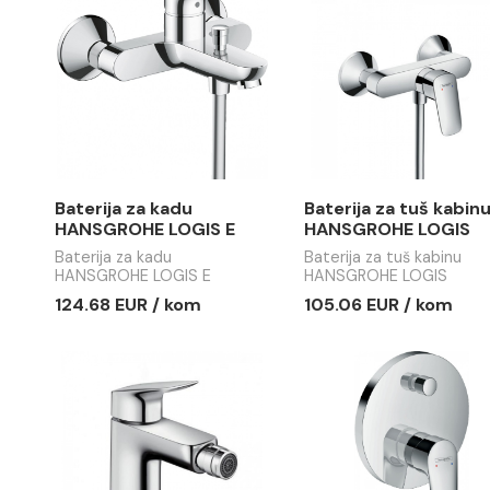
HANSGROHE LOGIS E 70
HANSGROH
Baterija za lavabo
Visoka bate
HANSGROHE LOGIS E 70
HANSGROHE
85.34 EUR / kom
201.69 EU
Baterija za kadu
Baterija z
HANSGROHE LOGIS E
HANSGRO
Baterija za kadu
Baterija za 
HANSGROHE LOGIS E
HANSGROHE