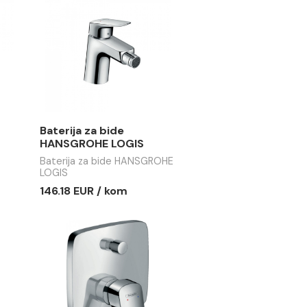
E LOGIS 210
HANSGROHE LOGIS
rija za lavabo
Baterija za kadu
 LOGIS 210
HANSGROHE LOGIS
R / kom
139.19 EUR / kom
a tuš kabinu
Baterija za bide
HE LOGIS
HANSGROHE LOGIS
tuš kabinu
Baterija za bide HANSGROHE
 LOGIS
LOGIS