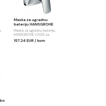
R / kom
146.18 EUR / kom
 ugradnu
Maska za ugradnu
 HANSGROHE
bateriju HANSGROHE
a
LOGIS sa prebacivačem
radnu bateriju
Maska za ugradnu bateriju
ačem
 LOGIS E sa
HANSGROHE LOGIS sa
čem
prebacivačem
R / KOM
157.24 EUR / kom