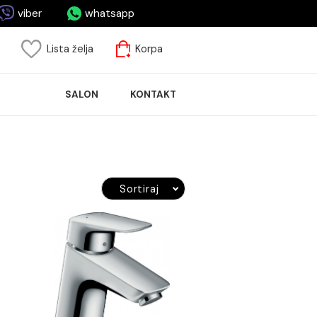
asa.me
viber
whatsapp
risnički nalog
Lista želja
Korpa
ASPRODAJA
SALON
KONTAKT
LOČICA
Sortiraj