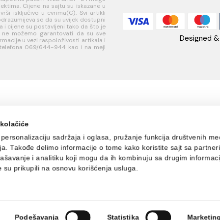
IČKA
USLOVI
PLAĆANJE I
AQ
A
KORIŠĆENJA
ISPORUKA
Ra
 za
Opšti uslovi prodaje u
Načini plaćanja
85
je
internet prodavnici
Načini isporuke
w
ati korisnički
Uslovi korišćenja
Te
internet prodavnice
+
je
Politika privatnosti i
PI
sredstava
zaštita podataka
MB
Politika kolačića
R
jučivo za kupovinu putem WEB SHOP-a i mogu
jnim objektima. Cijene na sajtu su iskazane u
e se vrši isključivo u evrima(€). Svi artikli
e i ne podrazumijeva se da su uvijek dostupni
 proizvoda i cijene su postavljeni tako da što je
zvod ali ne možemo garantovati da su sve
ve informacije u vezi raspoloživosti artikala i
i na broj telefona 069/644-944 kao i na mejl