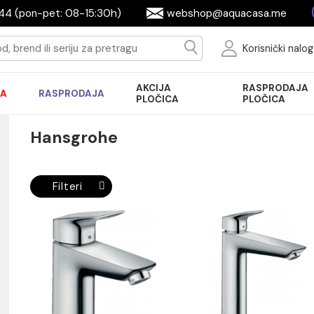
644944 (pon-pet: 08-15:30h)
webshop@aquac
Ko
AKCIJA
R
AKCIJA
RASPRODAJA
PLOČICA
P
Hansgrohe
Filteri