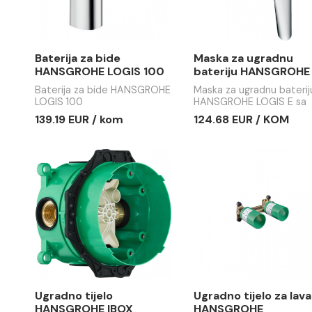
124.68 EUR / kom
105.06 EU
Baterija za bide
Maska za
HANSGROHE LOGIS 100
bateriju
LOGIS E s
Baterija za bide HANSGROHE
Maska za ug
prebaciv
LOGIS 100
HANSGROHE
prebaciva
139.19 EUR / kom
124.68 EU