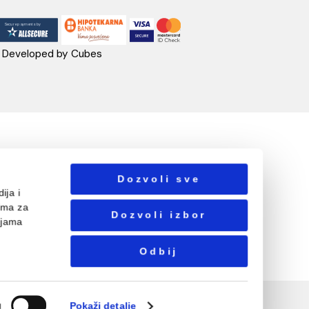
UA CASA
PRATITE NAS
danovići bb,
318 Kotor
ebshop@aquacasa.me
lefon:
38269644944
B:03410919
: 51010695
ačun:520-1608-04
Designed & Developed by Cubes