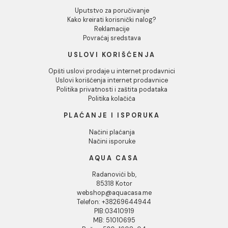
Tuš kabina ATLAS PRO
Tuš kabina ATLAS 
130x70 mat crna
130x80 mat crna
Tuš kabina ATLAS PRO 130x70
Tuš kabina ATLAS PRO 13
mat crna
mat crna
300.93 EUR / kom
253.35 EUR / kom
DODAJ U KORPU
DODAJ U KORPU
1
2
3
...
36
INFORMACIJE O KOMPANIJI
O nama