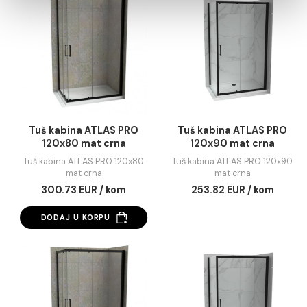
Statistika
Marketing
Pokaži detalje
Tuš kabina ATLAS PRO
Tuš kabina ATLAS 
120x70 mat crna
120x80 mat crna
Dozvoli sve
Tuš kabina ATLAS PRO 120x70
Tuš kabina ATLAS PRO 12
mat crna
mat crna
Dozvoli izbor
293.23 EUR / kom
246.92 EUR / kom
Odbij
DODAJ U KORPU
DODAJ U KORPU