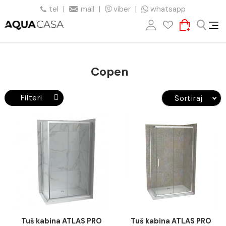
tel
|
mail
|
viber
|
whatsapp
Copen
Filteri
Sortiraj