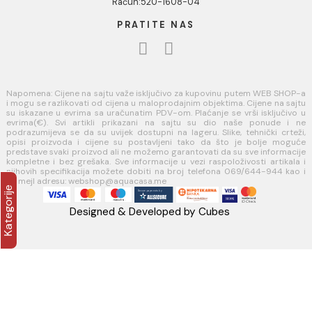
Naši saloni
Kontakt
Podaci o kompaniji
KORISNIČKA PODRŠKA
Uputstvo za poručivanje
Kako kreirati korisnički nalog?
Reklamacije
Povraćaj sredstava
USLOVI KORIŠĆENJA
Opšti uslovi prodaje u internet prodavnici
Uslovi korišćenja internet prodavnice
Politika privatnosti i zaštita podataka
Politika kolačića
PLAĆANJE I ISPORUKA
Načini plaćanja
Načini isporuke
AQUA CASA