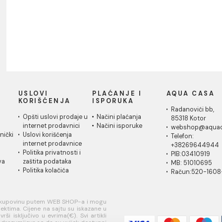
IČKA
USLOVI
PLAĆANJE I
AQ
A
KORIŠĆENJA
ISPORUKA
Ra
 za
Opšti uslovi prodaje u
Načini plaćanja
85
je
internet prodavnici
Načini isporuke
w
ati korisnički
Uslovi korišćenja
Te
internet prodavnice
+
je
Politika privatnosti i
PI