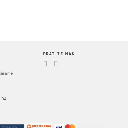
UA CASA
PRATITE NAS
danovići bb,
318 Kotor
ebshop@aquacasa.me
lefon:
38269644944
B:03410919