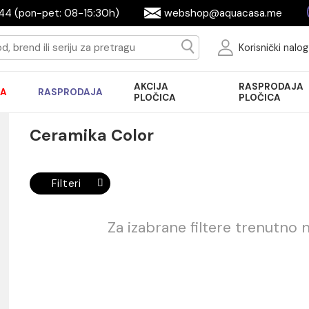
644944 (pon-pet: 08-15:30h)
webshop@aquac
Ko
AKCIJA
R
AKCIJA
RASPRODAJA
PLOČICA
P
Ceramika Color
Filteri
Za izabrane filtere