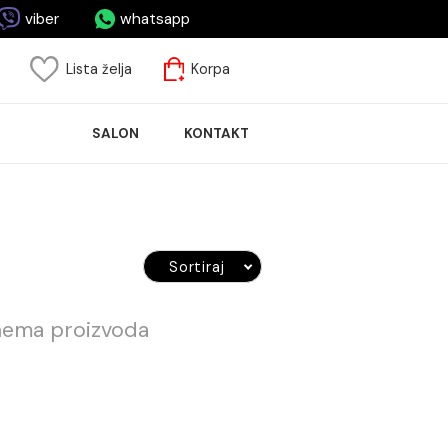
asa.me
viber
whatsapp
risnički nalog
Lista želja
Korpa
ASPRODAJA
SALON
KONTAKT
LOČICA
Sortiraj
 trenutno nema proizvoda