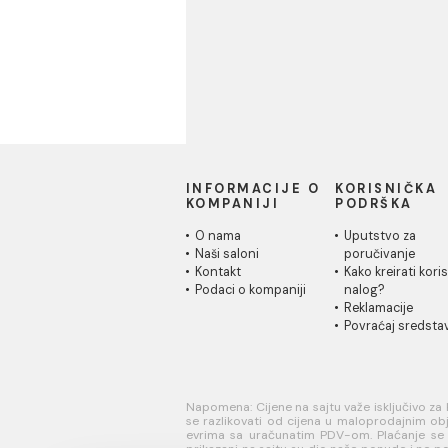
Materijali za pločice
Kuhinja
INFORMACIJE O
KORISN
KOMPANIJI
PODRŠK
O nama
Uputstvo
Naši saloni
poručivan
Kontakt
Kako kreir
Podaci o kompaniji
nalog?
Reklamaci