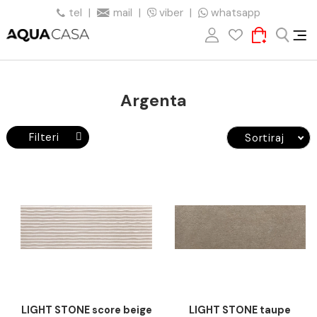
tel
|
mail
|
viber
|
whatsapp
Argenta
Filteri
Sortiraj