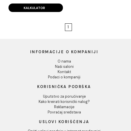
TERMA white matt
60x60 rett M03 03 (P)
TERMA white matt 60x60 rett
M03 03 (P)
14.00 EUR / m2
KALKULATOR