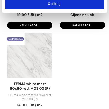
KALKULATOR
KALKULATOR
Marketing
Pokaži detalje
Dozvoli sve
Dozvoli izbor
TERMA White 40x120 (Z)
STORM wall crea
40x120 P05 03 (Z
Odbij
TERMA White 40x120 (Z)
STORM wall cream 40x12
03 (Z)
19.90 EUR / m2
Cijena na upit
KALKULATOR
KALKULATOR