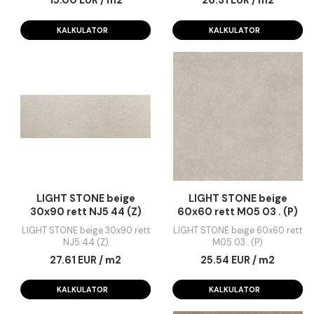
COPENHAGEN canella
COPENHAGEN cre
20x120 M01 03 rett (P)
20x120 M01 03 rett 
COPENHAGEN canella 20x120
COPENHAGEN cream 20x
M01 03 rett (P)
M01 03 rett (P)
15.00 EUR / m2
26.31 EUR / m2
KALKULATOR
KALKULATOR
LIGHT STONE beige
LIGHT STONE beig
30x90 rett NJ5 44 (Z)
60x60 rett M05 03 . 