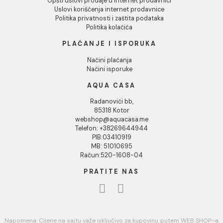
1
INFORMACIJE O KOMPANIJI
O nama
Naši saloni
Kontakt
Podaci o kompaniji
KORISNIČKA PODRŠKA
Uputstvo za poručivanje
Kako kreirati korisnički nalog?
Reklamacije
Povraćaj sredstava
USLOVI KORIŠĆENJA
Opšti uslovi prodaje u internet prodavnici
Uslovi korišćenja internet prodavnice
Politika privatnosti i zaštita podataka