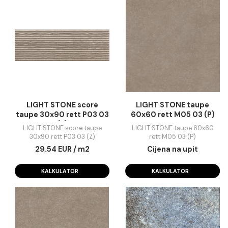
LIGHT STONE beige 30x90 rett
LIGHT STONE beige 60x60
NJ5 44 (Z)
M05 03 . (P)
27.61 EUR / m2
25.54 EUR / m2
KALKULATOR
KALKULATOR
LIGHT STONE score
LIGHT STONE taup
taupe 30x90 rett P03 03
60x60 rett M05 03 
(Z)
LIGHT STONE score taupe
LIGHT STONE taupe 60