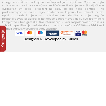
Politika kolačića
PLAĆANJE I ISPORUKA
Načini plaćanja
Načini isporuke
AQUA CASA
Radanovići bb,
85318 Kotor
webshop@aquacasa.me
Telefon: +38269644944
PIB:03410919
MB: 51010695
Račun:520-1608-04
PRATITE NAS
Napomena: Cijene na sajtu važe isključivo za kupovinu putem WEB 