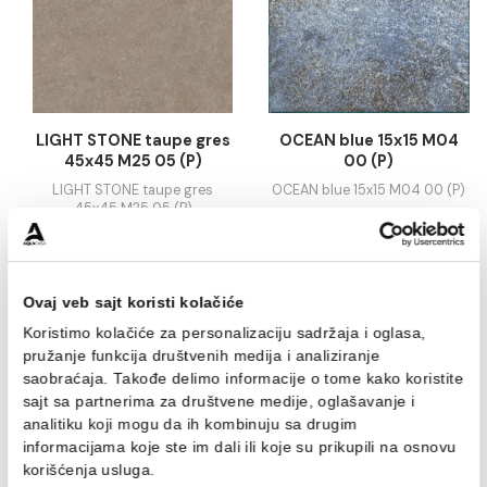
30x90 rett P03 03 (Z)
rett M05 03 (P)
29.54 EUR / m2
Cijena na upit
KALKULATOR
KALKULATOR
LIGHT STONE taupe gres
OCEAN blue 15x15 
45x45 M25 05 (P)
00 (P)
LIGHT STONE taupe gres
OCEAN blue 15x15 M04 00
45x45 M25 05 (P)
Cijena na upit
50.53 EUR / m2