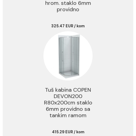
305.42 EUR / kom
Tuš kabina COPEN
ATLAS PRO 1V
900x900x2000
hrom. staklo 6mm
providno
325.47 EUR / kom