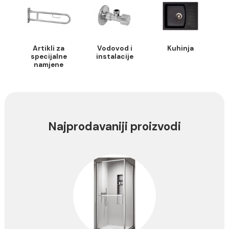
Grijanje
Vodokotlići i
Program za
ugradni
javne objekte
elementi
Artikli za
Vodovod i
Kuhinja
specijalne
instalacije
namjene