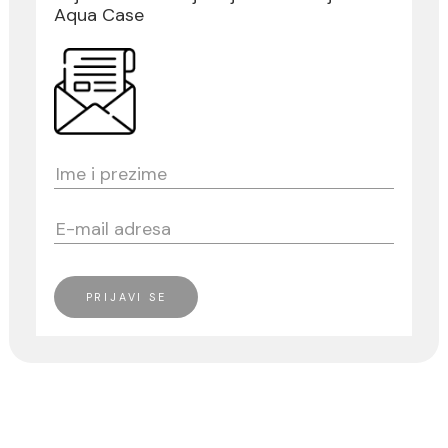
Držač četkica MINOTTI
Dozer sapuna MINOT
stojeći zeleni
stojeći zeleni
Držač četkica MINOTTI stojeći
Dozer sapuna MINOTTI stoj
zeleni
zeleni
Ušteda :
0.81 EUR
Ušteda :
1.18 EUR
3.25 EUR / kom
4.73 EUR / kom
2.44 EUR / kom
3.55 EUR / kom