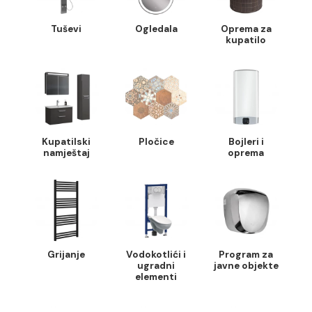
Kade i tuš
SPA program
Galanterija
kade
Tuševi
Ogledala
Oprema za
kupatilo
Kupatilski
Pločice
Bojleri i
namještaj
oprema