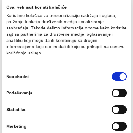
Tuš kabina COPEN
DEVON200
80x80x200cm
staklo 6mm
providno sa tankim
ramom
404.89 EUR / kom
Ovaj veb sajt koristi kolačiće