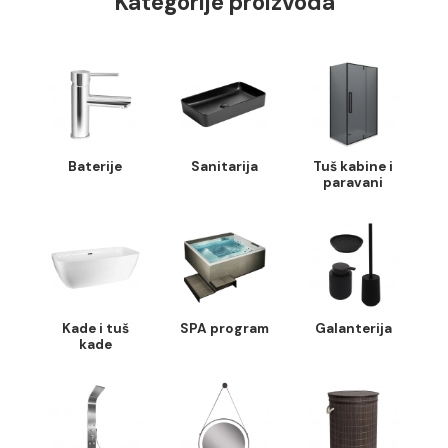
Kategorije proizvoda
Baterije
Sanitarija
Tuš kabine i
paravani