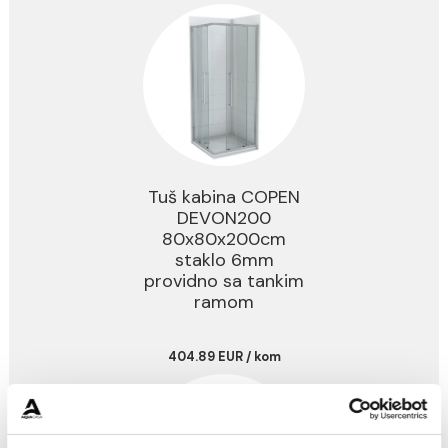
Tuš kabina COPEN
DEVON200
R80x200cm staklo
6mm providno sa
tankim ramom
415.29 EUR / kom