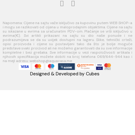
INFORMACIJE O KOMPANIJI
O nama
Naši saloni
Kontakt
Podaci o kompaniji
KORISNIČKA PODRŠKA
Uputstvo za poručivanje
Kako kreirati korisnički nalog?
Reklamacije
Povraćaj sredstava
USLOVI KORIŠĆENJA
Opšti uslovi prodaje u internet prodavnici
Uslovi korišćenja internet prodavnice
Politika privatnosti i zaštita podataka
Politika kolačića
PLAĆANJE I ISPORUKA