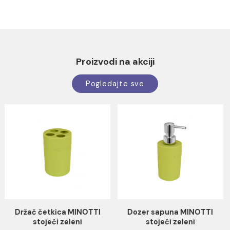
Pokaži detalje
Dozvoli sve
Dozvoli izbor
Odbij
Konzolna šolja OPTIMO
Podna rešetka MINOTTI
rimless bide funkcija sa
150x150 S/S chrome
duroplast soft close wc
daskom
Konzolna šolja OPTIMO rimless
Podna rešetka MINOTTI 150x
bide funkcija sa duroplast soft
S/S chrome
close wc daskom
118.27 EUR / kom
4.96 EUR / kom