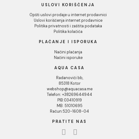
INFORMACIJE O KOMPANIJI
O nama
Naši saloni
Kontakt
Podaci o kompaniji
KORISNIČKA PODRŠKA
Uputstvo za poručivanje
Kako kreirati korisnički nalog?
Reklamacije
Povraćaj sredstava
USLOVI KORIŠĆENJA
Opšti uslovi prodaje u internet prodavnici
Uslovi korišćenja internet prodavnice
Politika privatnosti i zaštita podataka