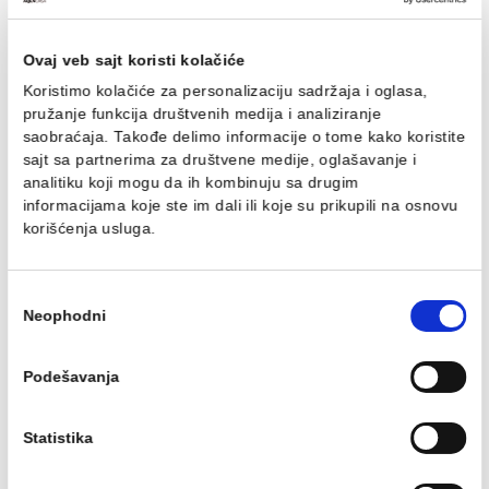
Tuš kabina polukružna
Tuš kabina polukružna
80x80cm JL 4280
90x90cm JL 4290
Tuš kabina polukružna
Tuš kabina polukružna
80x80cm JL 4280
90x90cm JL 4290
124.40 EUR / kom
132.48 EUR / kom
Ovaj veb sajt koristi kolačiće
Koristimo kolačiće za personalizaciju sadržaja i oglasa,
pružanje funkcija društvenih medija i analiziranje
saobraćaja. Takođe delimo informacije o tome kako koris
sajt sa partnerima za društvene medije, oglašavanje i
analitiku koji mogu da ih kombinuju sa drugim
informacijama koje ste im dali ili koje su prikupili na osn
korišćenja usluga.
Tuš kabina kvadratna
Tuš kabina kvadratna