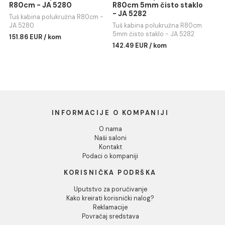
5mm čisto staklo - JA 5192
Dozvoli izbor
156.71 EUR / kom
147.02 EUR / kom
Odbij
Tuš kabina polukružna
Tuš kabina polukružna
R80cm - JA 5280
R80cm 5mm čisto stakl
- JA 5282
Tuš kabina polukružna R80cm -
JA 5280
Tuš kabina polukružna R80cm
5mm čisto staklo - JA 5282
151.86 EUR / kom
142.49 EUR / kom