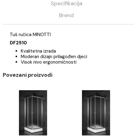
Kategorija
Tuševi
Tuš ručice
Minotti
Opis
Specifikacija
Brend
Tuš ručica MINOTTI
DF2510
Kvalitetna izrada
Moderan dizajn prilagođen djeci
Visok nivo ergonomičnosti
Povezani proizvodi