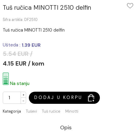
Tuš ručica MINOTTI 2510 delfin
Šifra artikla: DF2510
Tuš ručica MINOTTI 2510 delfin
Ušteda :
1.39 EUR
5.54 EUR /
4.15 EUR / kom
Na stanju
+
DODAJ U KORPU
-