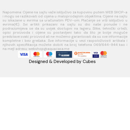
Politika kolačića
PLAĆANJE I ISPORUKA
Načini plaćanja
Načini isporuke
AQUA CASA
Radanovići bb,
85318 Kotor
webshop@aquacasa.me
Telefon: +38269644944
PIB:03410919
MB: 51010695
Račun:520-1608-04
PRATITE NAS
Napomena: Cijene na sajtu važe isključivo za kupovinu putem WEB 