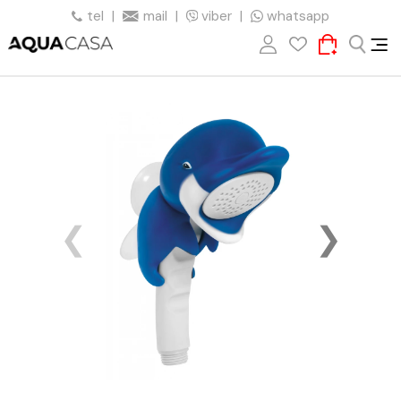
tel
|
mail
|
viber
|
whatsapp