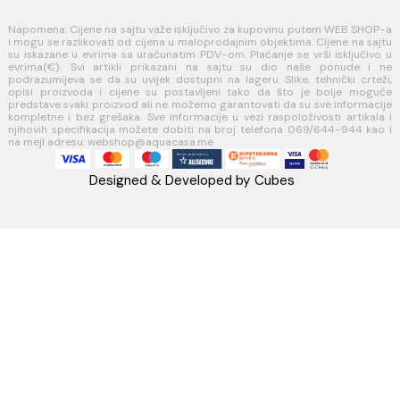
AQUA CASA
Radanovići bb,
85318 Kotor
webshop@aquacasa.me
Telefon: +38269644944
PIB:03410919
MB: 51010695
Račun:520-1608-04
PRATITE NAS
Napomena: Cijene na sajtu važe isključivo za kupovinu putem WEB 
i mogu se razlikovati od cijena u maloprodajnim objektima. Cijene n
su iskazane u evrima sa uračunatim PDV-om. Plaćanje se vrši isklju
evrima(€). Svi artikli prikazani na sajtu su dio naše ponud
podrazumijeva se da su uvijek dostupni na lageru. Slike, tehnički 
opisi proizvoda i cijene su postavljeni tako da što je bolje 
predstave svaki proizvod ali ne možemo garantovati da su sve infor
kompletne i bez grešaka. Sve informacije u vezi raspoloživosti art