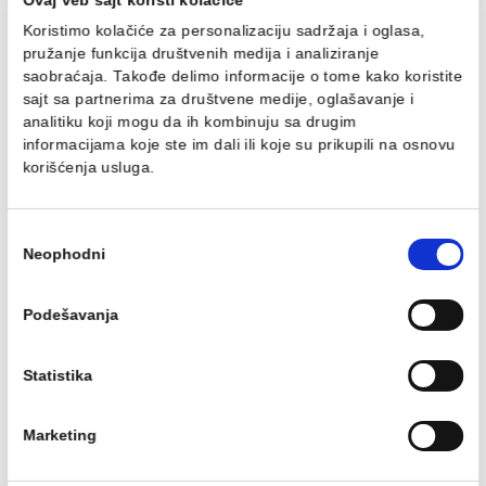
Ovaj veb sajt koristi kolačiće
Koristimo kolačiće za personalizaciju sadržaja i oglasa,
Dozer sapuna MINOTTI
Držač četkica MINOTTI
pružanje funkcija društvenih medija i analiziranje
stojeći zeleni
stojeći zeleni
saobraćaja. Takođe delimo informacije o tome kako koris
Dozer sapuna MINOTTI stojeći
Držač četkica MINOTTI stojeći
sajt sa partnerima za društvene medije, oglašavanje i
zeleni
zeleni
analitiku koji mogu da ih kombinuju sa drugim
Ušteda :
1.18 EUR
Ušteda :
0.81 EUR
informacijama koje ste im dali ili koje su prikupili na osn
4.73 EUR / kom
3.25 EUR / kom
korišćenja usluga.
3.55 EUR / kom
2.44 EUR / kom
Избор
Neophodni
сагласности