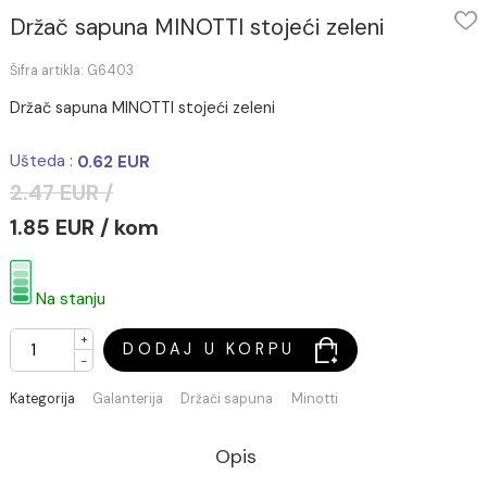
Držač sapuna MINOTTI stojeći zeleni
Šifra artikla: G6403
Držač sapuna MINOTTI stojeći zeleni
Ušteda :
0.62 EUR
2.47 EUR /
1.85 EUR / kom
Na stanju
+
DODAJ U KORPU
-