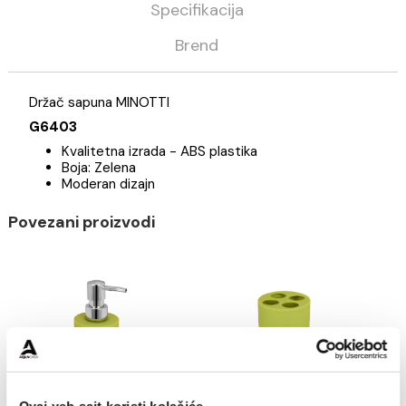
Kategorija
Galanterija
Držači sapuna
Minotti
Opis
Specifikacija
Brend
Držač sapuna MINOTTI
G6403
Kvalitetna izrada - ABS plastika
Boja: Zelena
Moderan dizajn
Povezani proizvodi