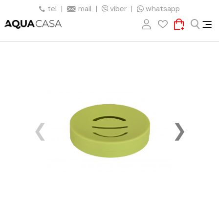
tel
|
mail
|
viber
|
whatsapp