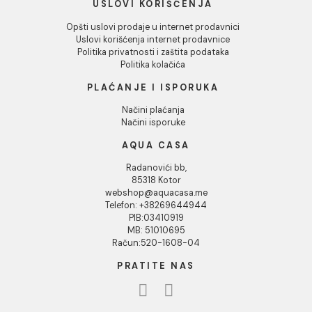
O nama
Naši saloni
Kontakt
Podaci o kompaniji
KORISNIČKA PODRŠKA
Uputstvo za poručivanje
Kako kreirati korisnički nalog?
Reklamacije
Povraćaj sredstava
USLOVI KORIŠĆENJA
Opšti uslovi prodaje u internet prodavnici
Uslovi korišćenja internet prodavnice
Politika privatnosti i zaštita podataka
Politika kolačića
PLAĆANJE I ISPORUKA
Načini plaćanja
Načini isporuke