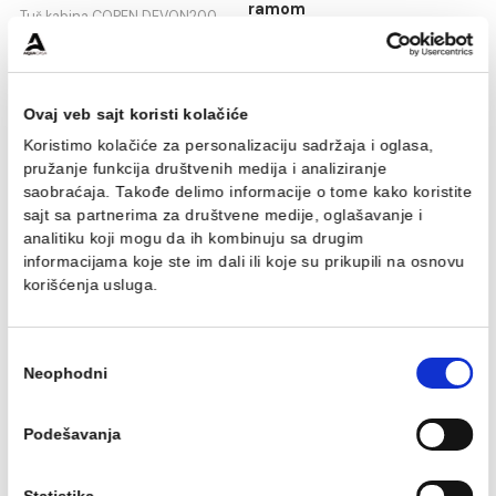
Tuš kabina COPEN
Tuš kabina COPEN
DEVON200 R80x200cm
DEVON200
staklo 6mm providno sa
80x80x200cm staklo
tankim ramom
6mm providno sa tanki
ramom
Tuš kabina COPEN DEVON200
R80x200cm staklo 6mm
Tuš kabina COPEN DEVON200
providno sa tankim ramom
80x80x200cm staklo 6mm
415.29 EUR / kom
providno sa tankim ramom
404.89 EUR / kom
Ovaj veb sajt koristi kolačiće
Koristimo kolačiće za personalizaciju sadržaja i oglasa,
pružanje funkcija društvenih medija i analiziranje
saobraćaja. Takođe delimo informacije o tome kako koris
sajt sa partnerima za društvene medije, oglašavanje i
analitiku koji mogu da ih kombinuju sa drugim