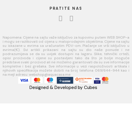
USLOVI KORIŠĆENJA
Opšti uslovi prodaje u internet prodavnici
Uslovi korišćenja internet prodavnice
Politika privatnosti i zaštita podataka
Politika kolačića
PLAĆANJE I ISPORUKA
Načini plaćanja
Načini isporuke
AQUA CASA
Radanovići bb,
85318 Kotor
webshop@aquacasa.me
Telefon: +38269644944
PIB:03410919
MB: 51010695
Račun:520-1608-04
PRATITE NAS