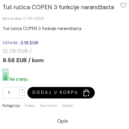
Tuš ručica COPEN 3 funkcije narandžasta
Šifra artikla: C-05-5208
Tuš ručica COPEN 3 funkcije narandžasta
Ušteda :
3.19 EUR
12.75 EUR /
9.56 EUR / kom
Na stanju
+
DODAJ U KORPU
-