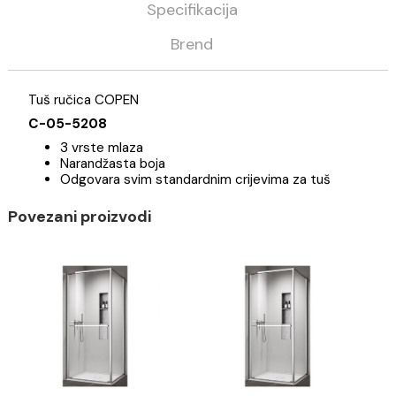
Kategorija
Tuševi
Tuš ručice
Copen
Opis
Specifikacija
Brend
Tuš ručica COPEN
C-05-5208
3 vrste mlaza
Narandžasta boja
Odgovara svim standardnim crijevima za tuš
Povezani proizvodi