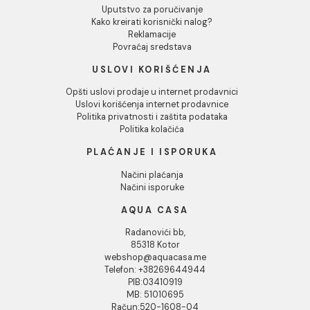
Tuš kabina ATLAS PRO 100x90
Tuš kabina ATLAS PRO 100x70
Chrome
mat crna
274.52 EUR / kom
215.89 EUR / kom
INFORMACIJE O KOMPANIJI
O nama
Naši saloni
Kontakt
Podaci o kompaniji
KORISNIČKA PODRŠKA
Uputstvo za poručivanje
Kako kreirati korisnički nalog?
Reklamacije
Povraćaj sredstava