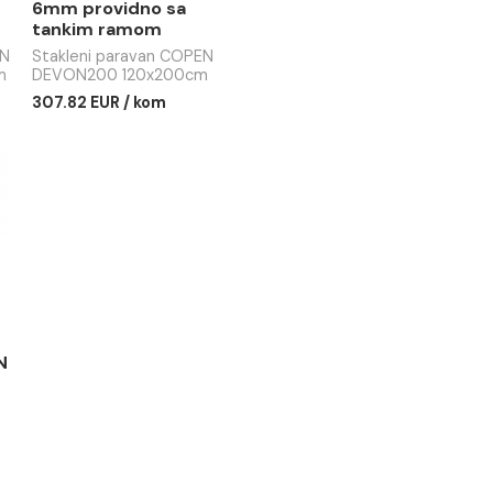
 paravan
Stakleni paravan
DEVON200
COPEN DEVON200
0cm staklo
120x200cm staklo
vidno sa
6mm providno sa
 ramom
tankim ramom
 paravan COPEN
Stakleni paravan COPEN
0 100x200cm
DEVON200 120x200cm
mm providno sa
staklo 6mm providno sa
UR / kom
307.82 EUR / kom
amom
tankim ramom