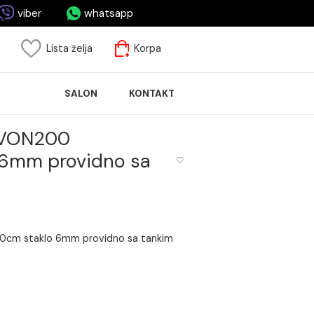
asa.me
viber
whatsapp
risnički nalog
Lista želja
Korpa
ASPRODAJA
SALON
KONTAKT
LOČICA
OPEN DEVON200
taklo 6mm providno sa
0 80x80x200cm staklo 6mm providno sa tankim