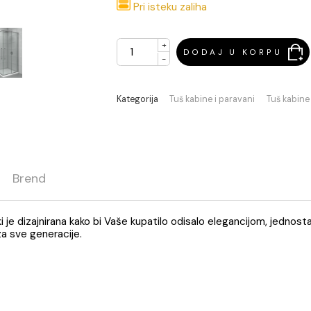
Pri isteku zaliha
+
DODAJ U 
-
Kategorija
Tuš kabine i parava
ja
Brend
jenski je dizajnirana kako bi Vaše kupatilo odisalo eleganc
tično za sve generacije.