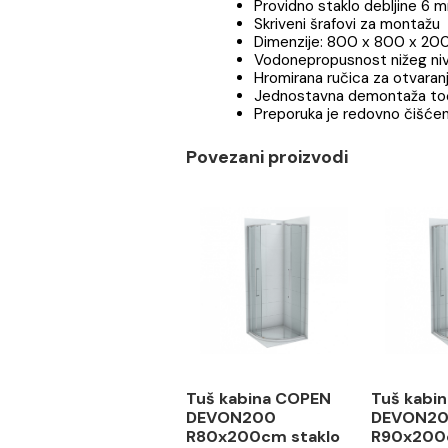
Tuš kabina COPEN DEVON
C-02-2285
Tanki hromirani ram
Easy take-off sistem
Providno staklo debl
Skriveni šrafovi za m
Dimenzije: 800 x 8
Vodonepropusnost ni
Hromirana ručica za ot
Jednostavna demontaža
Preporuka je redovno
Povezani proizvodi