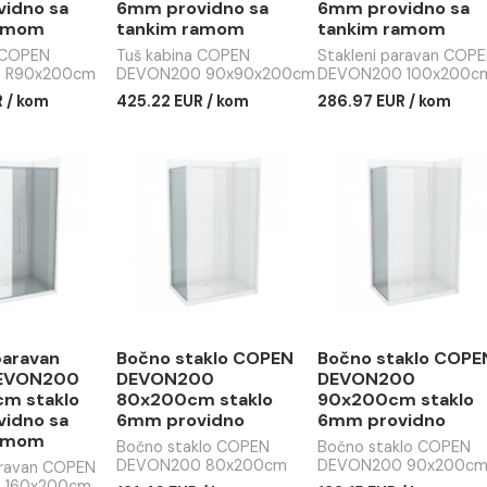
 kabina COPEN
Tuš kabina COPEN
Stakleni
VON200
DEVON200
COPEN 
x200cm staklo
90x90x200cm staklo
100x20
 providno sa
6mm providno sa
6mm pro
kim ramom
tankim ramom
tankim
kabina COPEN
Tuš kabina COPEN
Stakleni
ON200 R90x200cm
DEVON200 90x90x200cm
DEVON20
lo 6mm providno sa
staklo 6mm providno sa
staklo 6
85 EUR / kom
425.22 EUR / kom
286.97 E
kim ramom
tankim ramom
tankim r