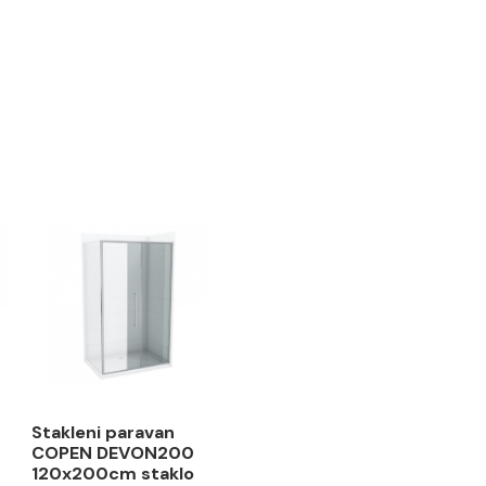
 održavanja
vna sredstva.