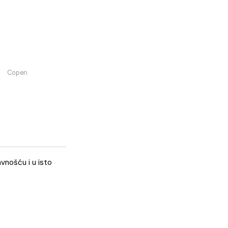
KORPU
ni
Tuš kabine
Copen
ijom, jednostavnošću i u isto