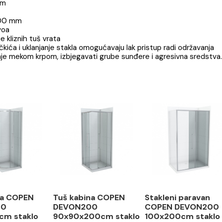
 200
jine 6 mm
ontažu
00 x 2000 mm
žeg nivoa
varanje kliznih tuš vrata
 točkića i uklanjanje stakla omogućavaju lak pristup radi
 čišćenje mekom krpom, izbjegavati grube sunđere i agresi