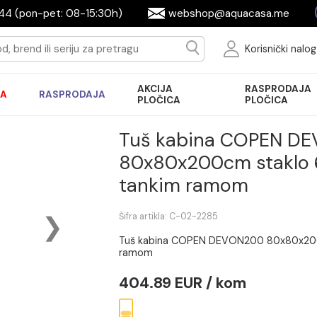
644944 (pon-pet: 08-15:30h)
webshop@aquac
Ko
AKCIJA
R
AKCIJA
RASPRODAJA
PLOČICA
P
Tuš kabina C
80x80x200cm s
tankim ramom
Šifra artikla: C-02-2285
Tuš kabina COPEN DEVON20
ramom
404.89 EUR / kom