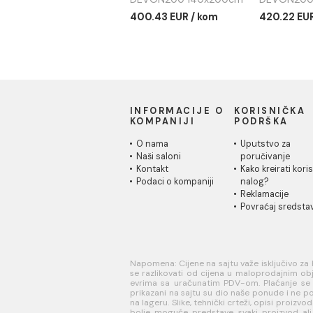
Stakleni paravan
Sta
COPEN DEVON200
COP
140x200cm staklo
160
6mm providno sa
6mm
tankim ramom
tan
Stakleni paravan COPEN
Stak
DEVON200 140x200cm
DEV
staklo 6mm providno sa
stak
400.43 EUR / kom
420.
tankim ramom
tan
INFORMACIJE O
KORISN
KOMPANIJI
PODRŠK
O nama
Uputstvo
Naši saloni
poručivan