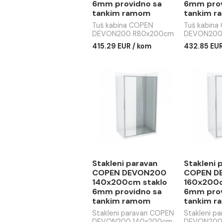
Tuš kabina COPEN
Tuš
DEVON200
DE
R80x200cm staklo
R90
6mm providno sa
6mm
tankim ramom
tan
Tuš kabina COPEN
Tuš 
DEVON200 R80x200cm
DEV
staklo 6mm providno sa
stak
415.29 EUR / kom
432.
tankim ramom
tan