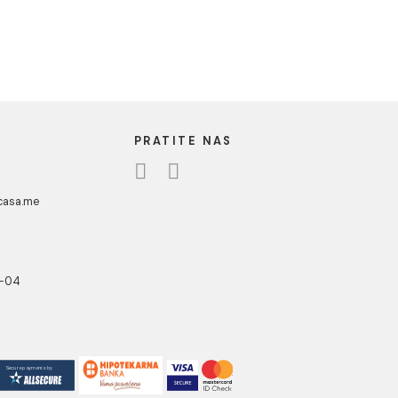
taklo COPEN
200
cm staklo
ovidno
aklo COPEN
0 90x200cm
mm providno
R / kom
UA CASA
PRATITE NAS
danovići bb,
318 Kotor