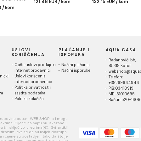
kleni paravan
Bočno staklo COPEN
Bočno s
EN DEVON200
DEVON200
DEVON
x200cm staklo
80x200cm staklo
90x200
 providno sa
6mm providno
6mm pr
kim ramom
Bočno staklo COPEN
Bočno st
DEVON200 80x200cm
DEVON20
leni paravan COPEN
staklo 6mm providno
staklo 6
ON200 160x200cm
121.46 EUR / kom
132.15 EU
lo 6mm providno sa
22 EUR / kom
kim ramom
IČKA
USLOVI
PLAĆANJE I
AQ
A
KORIŠĆENJA
ISPORUKA
Ra
 za
Opšti uslovi prodaje u
Načini plaćanja
85
je
internet prodavnici
Načini isporuke