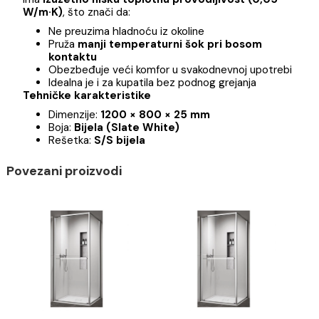
Fleksibilna ugradnja i lako održavanje
Moguća ugradnja
u ravni sa pločicama
ili
iznad
nivoa poda
Brza i jednostavna montaža bez komplikovanih
građevinskih radova
Površina koja se lako čisti i ne zadržava mrlje
Topla na dodir – prijatan osećaj pri svakom kora
Materijal od kog je izrađena COPEN tuš kadica
ima
izuzetno nisku toplotnu provodljivost (0,05
W/m·K)
, što znači da:
Ne preuzima hladnoću iz okoline
Pruža
manji temperaturni šok pri bosom
kontaktu
Obezbeđuje veći komfor u svakodnevnoj upotreb
Idealna je i za kupatila bez podnog grejanja
Tehničke karakteristike
Dimenzije:
1200 × 800 × 25 mm
Boja:
Bijela (Slate White)
Rešetka:
S/S bijela