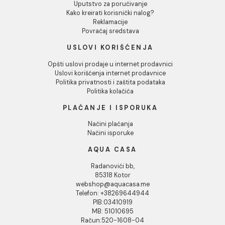
Tuš kabina ATLAS PRO
Tuš kabina ATLAS PRO
100x90 Chrome
100x70 mat crna
Tuš kabina ATLAS PRO 100x90
Tuš kabina ATLAS PRO 100x70
Chrome
mat crna
274.52 EUR / kom
215.89 EUR / kom
INFORMACIJE O KOMPANIJI
O nama
Naši saloni
Kontakt
Podaci o kompaniji
KORISNIČKA PODRŠKA