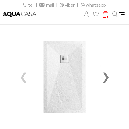
tel
|
mail
|
viber
|
whatsapp