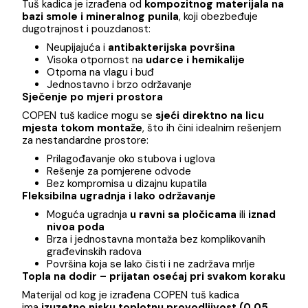
COPEN SLATE WHITE tuš kadica predstavlja savršen
spoj modernog dizajna, vrhunskih materijala i izuzetne
funkcionalnosti. Namijenjena savremenim kupatilima,
ova kadica nudi maksimalnu prilagodljivost prostoru i
izuzetnu udobnost u svakodnevnoj upotrebi.
Materijal visoke otpornosti
Tuš kadica je izrađena od
kompozitnog materijala 
bazi smole i mineralnog punila
, koji obezbeđuje
dugotrajnost i pouzdanost:
Neupijajuća i
antibakterijska površina
Visoka otpornost na
udarce i hemikalije
Otporna na vlagu i buđ
Jednostavno i brzo održavanje
Sječenje po mjeri prostora
COPEN tuš kadice mogu se
sjeći direktno na licu
mjesta tokom montaže
, što ih čini idealnim rešenje
za nestandardne prostore:
Prilagođavanje oko stubova i uglova
Rešenje za pomjerene odvode
Bez kompromisa u dizajnu kupatila