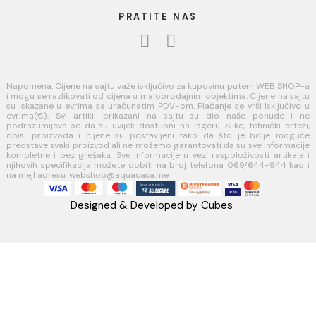
Uputstvo za poručivanje
Kako kreirati korisnički nalog?
Reklamacije
Povraćaj sredstava
USLOVI KORIŠĆENJA
Opšti uslovi prodaje u internet prodavnici
Uslovi korišćenja internet prodavnice
Politika privatnosti i zaštita podataka
Politika kolačića
PLAĆANJE I ISPORUKA
Načini plaćanja
Načini isporuke
AQUA CASA
Radanovići bb,
85318 Kotor
webshop@aquacasa.me
Telefon: +38269644944
PIB:03410919