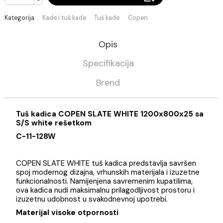
Pri isteku zaliha
+
DODAJ U KORPU
-
Kategorija
Kade i tuš kade
Tuš kade
Copen
Opis
Specifikacija
Brend
Tuš kadica COPEN SLATE WHITE 1200x800x25 s
S/S white rešetkom
C-11-128W