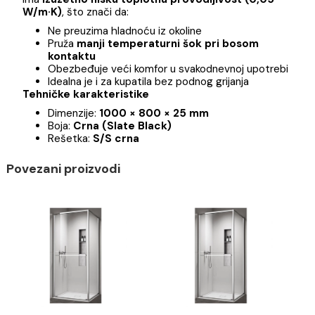
Fleksibilna ugradnja i lako održavanje
Moguća ugradnja
u ravni sa pločicama
ili
iznad
nivoa poda
Brza i jednostavna montaža bez komplikovanih
građevinskih radova
Površina koja se lako čisti i ne zadržava mrlje
Topla na dodir – prijatan osećaj pri svakom kora
Materijal od kog je izrađena COPEN tuš kadica
ima
izuzetno nisku toplotnu provodljivost (0,05
W/m·K)
, što znači da:
Ne preuzima hladnoću iz okoline
Pruža
manji temperaturni šok pri bosom
kontaktu
Obezbeđuje veći komfor u svakodnevnoj upotreb
Idealna je i za kupatila bez podnog grijanja
Tehničke karakteristike
Dimenzije:
1000 × 800 × 25 mm
Boja:
Crna (Slate Black)
Rešetka:
S/S crna