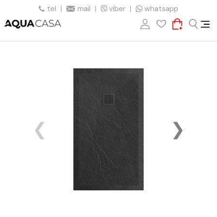
tel
|
mail
|
viber
|
whatsapp