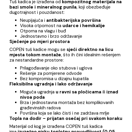
COPEN SLATE BLACK tuš kadica predstavlja savršen
spoj modernog dizajna, vrhunskih materijala i izuzetne
funkcionalnosti. Namijenjena savremenim kupatilima,
ova kadica nudi maksimalnu prilagodljivost prostoru i
izuzetnu udobnost u svakodnevnoj upotrebi.
Materijal visoke otpornosti
Tuš kadica je izrađena od
kompozitnog materijala 
bazi smole i mineralnog punila
, koji obezbeđuje
dugotrajnost i pouzdanost:
Neupijajuća i
antibakterijska površina
Visoka otpornost na
udarce i hemikalije
Otporna na vlagu i buđ
Jednostavno i brzo održavanje
Sječenje po mjeri prostora
COPEN tuš kadice mogu se
sjeći direktno na licu
mjesta tokom montaže
, što ih čini idealnim rešenje
za nestandardne prostore:
Prilagođavanje oko stubova i uglova
Rešenje za pomjerene odvode
Bez kompromisa u dizajnu kupatila