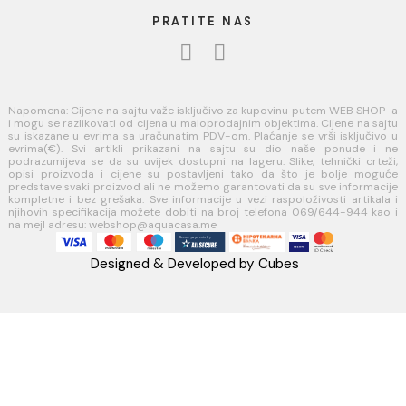
Uputstvo za poručivanje
Kako kreirati korisnički nalog?
Reklamacije
Povraćaj sredstava
USLOVI KORIŠĆENJA
Opšti uslovi prodaje u internet prodavnici
Uslovi korišćenja internet prodavnice
Politika privatnosti i zaštita podataka
Politika kolačića
PLAĆANJE I ISPORUKA
Načini plaćanja
Načini isporuke
AQUA CASA
Radanovići bb,
85318 Kotor
webshop@aquacasa.me
Telefon: +38269644944
PIB:03410919