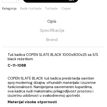
Pri isteku zaliha
+
DODAJ U KORPU
-
Kategorija
Kade i tuš kade
Tuš kade
Copen
Opis
Specifikacija
Brend
Tuš kadica COPEN SLATE BLACK 1000x800x25 sa S
black rešetkom
C-11-108B